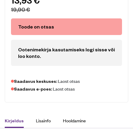
13,93
€
19,90
€
Toode on otsas
Ootenimekirja kasutamiseks logi sisse või
loo konto
.
Laost otsas
Saadavus keskuses:
Laost otsas
Saadavus e-poes:
Lisainfo
Hooldamine
Kirjeldus