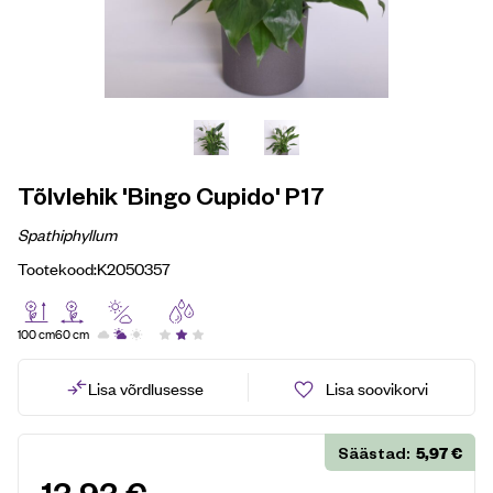
Tõlvlehik 'Bingo Cupido' P17
Spathiphyllum
Tootekood:
K2050357
100 cm
60 cm
Lisa võrdlusesse
Lisa soovikorvi
5,97
€
Säästad: