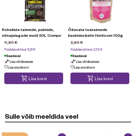
Roheliste taimede, palmide,
Õitsvate toataimede
sõnajalagade muld 20L Compo
kastmisväetis Horticom 100g
11,90
€
2,90
€
Püsikliendi hind:
11,31
€
Püsikliendi hind:
2,76
€
Saadaval
Saadaval
Lisa võrdlusesse
Lisa võrdlusesse
Lisa soovikorvi
Lisa soovikorvi
Lisa korvi
Lisa korvi
Sulle võib meeldida veel