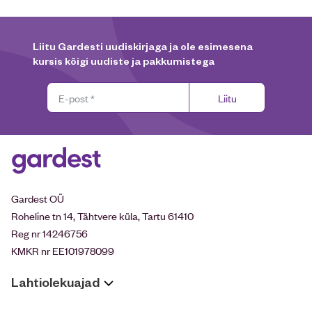
Liitu Gardesti uudiskirjaga ja ole esimesena
kursis kõigi uudiste ja pakkumistega
Liitu
Gardest OÜ
Roheline tn 14, Tähtvere küla, Tartu 61410
Reg nr 14246756
KMKR nr EE101978099
Lahtiolekuajad