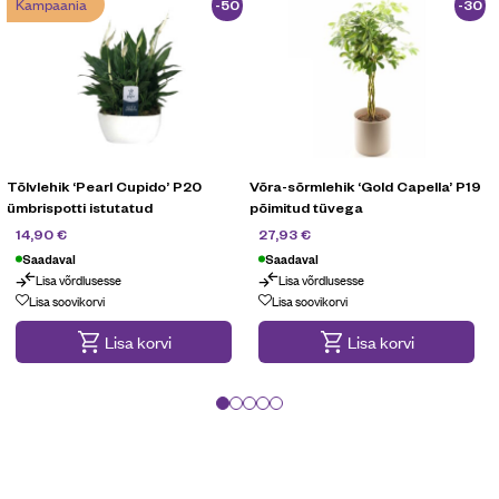
Kampaania
-50
-30
%
%
Tõlvlehik ‘Pearl Cupido’ P20
Võra-sõrmlehik ‘Gold Capella’ P19
S
ümbrispotti istutatud
põimitud tüvega
29,90
€
39,90
€
14,90
€
27,93
€
Saadaval
Saadaval
Lisa võrdlusesse
Lisa võrdlusesse
Kampaania
Lisa soovikorvi
Lisa soovikorvi
Lisa korvi
Lisa korvi