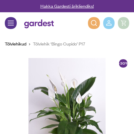
Liigu edasi põhisisu juurde
Hakka Gardesti ärikliendiks!
Gardest
Tõlvlehikud
Tõlvlehik ‘Bingo Cupido’ P17
-30%