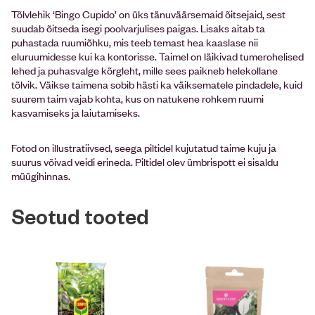
Tõlvlehik ‘Bingo Cupido’ on üks tänuväärsemaid õitsejaid, sest
suudab õitseda isegi poolvarjulises paigas. Lisaks aitab ta
puhastada ruumiõhku, mis teeb temast hea kaaslase nii
eluruumidesse kui ka kontorisse. Taimel on läikivad tumerohelised
lehed ja puhasvalge kõrgleht, mille sees paikneb helekollane
tõlvik. Väikse taimena sobib hästi ka väiksematele pindadele, kuid
suurem taim vajab kohta, kus on natukene rohkem ruumi
kasvamiseks ja laiutamiseks.
Fotod on illustratiivsed, seega piltidel kujutatud taime kuju ja
suurus võivad veidi erineda. Piltidel olev ümbrispott ei sisaldu
müügihinnas.
Seotud tooted