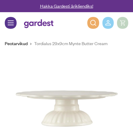
Liigu edasi põhisisu juurde
Hakka Gardesti ärikliendiks!
Gardest
Peotarvikud
Tordialus 29x9cm Mynte Butter Cream