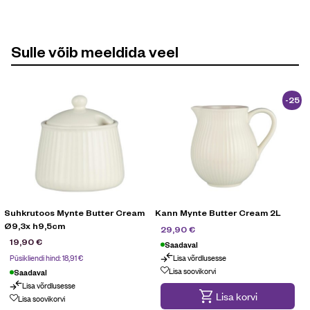
Sulle võib meeldida veel
-25
%
Suhkrutoos Mynte Butter Cream
Kann Mynte Butter Cream 2L
Ø9,3x h9,5cm
39,90
€
29,90
€
19,90
€
Saadaval
Püsikliendi hind:
18,91
€
Lisa võrdlusesse
Lisa soovikorvi
Saadaval
Lisa võrdlusesse
Lisa korvi
Lisa soovikorvi