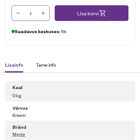
Kogus
Lisa korvi
1tk
Saadavus keskuses:
Tarne info
Lisainfo
Kaal
0 kg
Värvus
Kreem
Bränd
Mynte