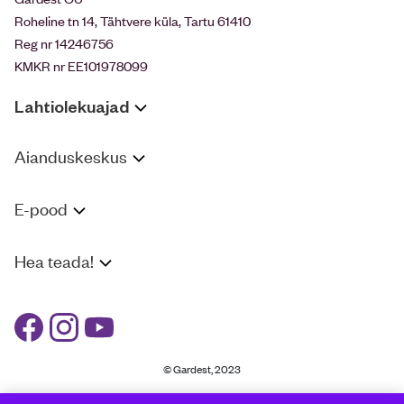
Roheline tn 14, Tähtvere küla, Tartu 61410
Reg nr 14246756
KMKR nr EE101978099
Lahtiolekuajad
Aianduskeskus
E-pood
Hea teada!
© Gardest, 2023