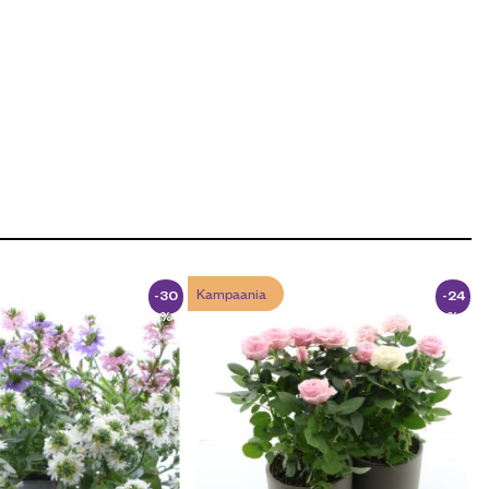
Kampaania
-30
-24
%
%