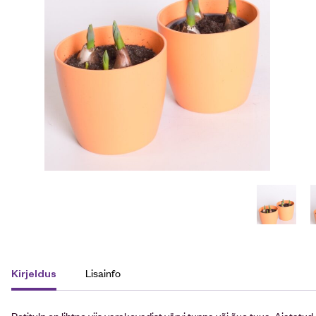
Lisainfo
Kirjeldus
Potitulp on lihtne viis varakevadist värvi tuppa või õue tuua. Ajatat