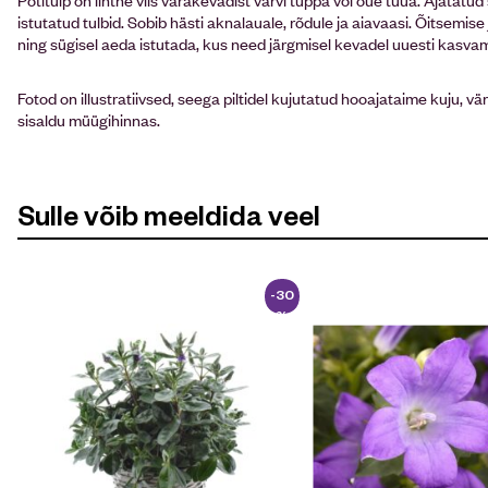
istutatud tulbid. Sobib hästi aknalauale, rõdule ja aiavaasi. Õitsemis
ning sügisel aeda istutada, kus need järgmisel kevadel uuesti kasv
Fotod on illustratiivsed, seega piltidel kujutatud hooajataime kuju, vär
sisaldu müügihinnas.
Sulle võib meeldida veel
-30
%