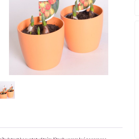
ud sibulatest kasvatatud taim õitseb varem kui peenrasse