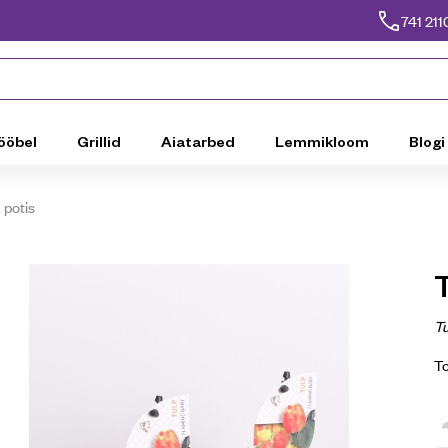
741 211
ööbel
Grillid
Aiatarbed
Lemmikloom
Blogi
 potis
T
Tu
T