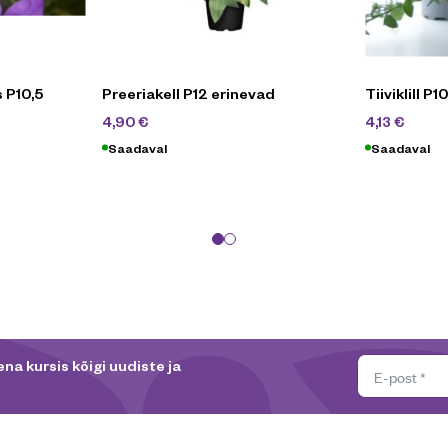
 P10,5
Preeriakell P12 erinevad
Tiiviklill P
9,90
€
5,90
4,90
€
4,13
€
Saadaval
Saadaval
na kursis kõigi uudiste ja