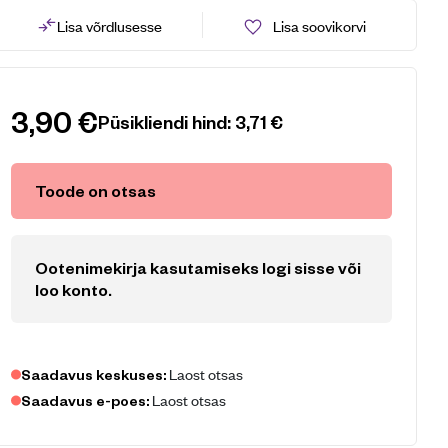
Lisa võrdlusesse
Lisa soovikorvi
3,90
€
Püsikliendi hind:
3,71
€
Toode on otsas
Ootenimekirja kasutamiseks logi sisse või
loo konto
.
Laost otsas
Saadavus keskuses:
Laost otsas
Saadavus e-poes: