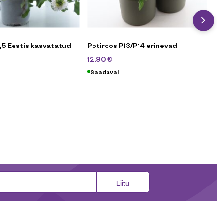
10,5 Eestis kasvatatud
Potiroos P13/P14 erinevad
€
16,90
€
12,90
€
Saadaval
Liitu