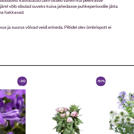
e järel võib sibulad suveks kuiva jahedasse puhkeperioodile jätta
ama hakkavad.
vus ja suurus võivad veidi erineda. Piltidel olev ümbrispott ei
-30
-51%
%