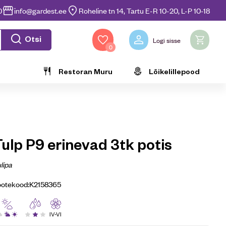
0
info@gardest.ee
Roheline tn 14, Tartu E-R 10-20, L-P 10-18
Otsi
Logi sisse
0
Restoran Muru
Lõikelillepood
ulp P9 erinevad 3tk potis
lipa
ootekood:
K2158365
IV-VI