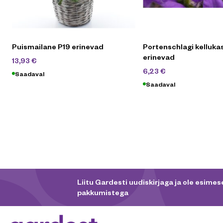
Puismailane P19 erinevad
Portenschlagi kellukas
erinevad
19,90
€
13,93
€
8,90
€
6,23
€
Saadaval
Saadaval
Liitu Gardesti uudiskirjaga ja ole esimese
pakkumistega