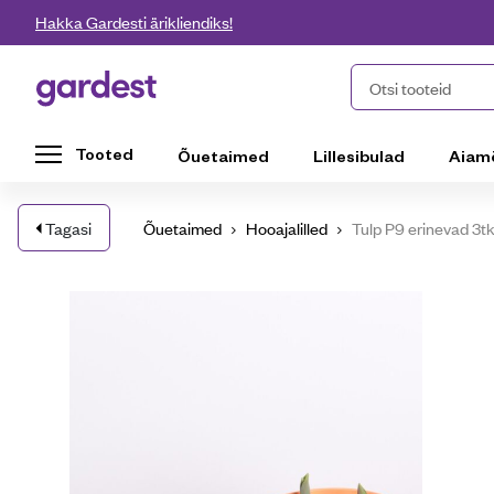
Liigu edasi põhisisu juurde
Hakka Gardesti ärikliendiks!
Gardest
Otsi tooteid
Tooted
Õuetaimed
Lillesibulad
Aiam
Tagasi
Õuetaimed
Hooajalilled
Tulp P9 erinevad 3tk