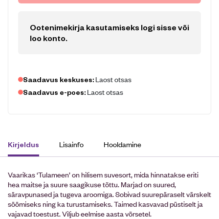
Ootenimekirja kasutamiseks logi sisse või
loo konto
.
Laost otsas
Saadavus keskuses:
Laost otsas
Saadavus e-poes:
Lisainfo
Hooldamine
Kirjeldus
Vaarikas ‘Tulameen’ on hilisem suvesort, mida hinnatakse eriti
hea maitse ja suure saagikuse tõttu. Marjad on suured,
säravpunased ja tugeva aroomiga. Sobivad suurepäraselt värskelt
söömiseks ning ka turustamiseks. Taimed kasvavad püstiselt ja
vajavad toestust. Viljub eelmise aasta võrsetel.