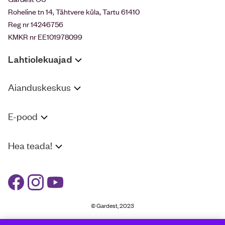
Roheline tn 14, Tähtvere küla, Tartu 61410
Reg nr 14246756
KMKR nr EE101978099
Lahtiolekuajad
Aianduskeskus
E-pood
Hea teada!
© Gardest, 2023