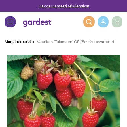
Liigu edasi põhisisu juurde
Hakka Gardesti ärikliendiks!
Gardest
Marjakultuurid
Vaarikas ‘Tulameen’ C5 /Eestis kasvatatud