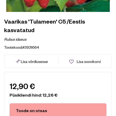
Vaarikas 'Tulameen' C5 /Eestis
kasvatatud
Rubus idaeus
Tootekood:
K1931664
Lisa võrdlusesse
Lisa soovikorvi
12,90
€
Püsikliendi hind:
12,26
€
Toode on otsas