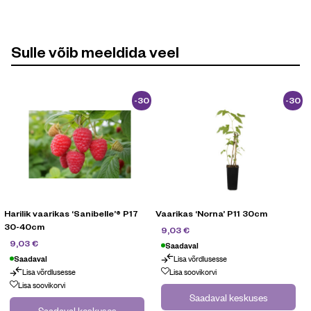
Sulle võib meeldida veel
-30
-30
%
%
Harilik vaarikas ‘Sanibelle’® P17
Vaarikas ‘Norna’ P11 30cm
H
30-40cm
12,90
€
9,03
€
12,90
€
9,03
€
Saadaval
Lisa võrdlusesse
Saadaval
Lisa võrdlusesse
Lisa soovikorvi
Lisa soovikorvi
Saadaval keskuses
Saadaval keskuses