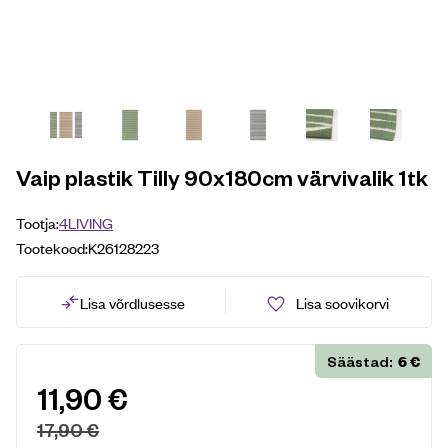
Vaip plastik Tilly 90x180cm värvivalik 1tk
Tootja:
4LIVING
Tootekood:
K26128223
Lisa võrdlusesse
Lisa soovikorvi
6
€
Säästad:
11,90
€
17,90
€