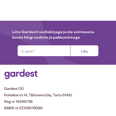
Liitu Gardesti uudiskirjaga ja ole esimesena
kursis kõigi uudiste ja pakkumistega
Liitu
Gardest OÜ
Roheline tn 14, Tähtvere küla, Tartu 61410
Reg nr 14246756
KMKR nr EE101978099