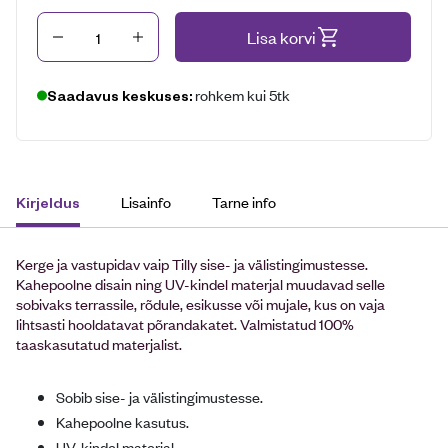
Kogus
Lisa korvi
rohkem kui 5tk
Saadavus keskuses:
Lisainfo
Tarne info
Kirjeldus
Kerge ja vastupidav vaip Tilly sise- ja välistingimustesse.
Kahepoolne disain ning UV-kindel materjal muudavad selle
sobivaks terrassile, rõdule, esikusse või mujale, kus on vaja
lihtsasti hooldatavat põrandakatet. Valmistatud 100%
taaskasutatud materjalist.
Sobib sise- ja välistingimustesse.
Kahepoolne kasutus.
UV-kindel materjal.