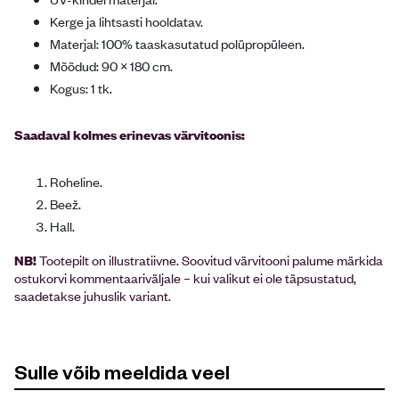
Kerge ja lihtsasti hooldatav.
Materjal: 100% taaskasutatud polüpropüleen.
Mõõdud: 90 × 180 cm.
Kogus: 1 tk.
Saadaval kolmes erinevas värvitoonis:
Roheline.
Beež.
Hall.
NB!
Tootepilt on illustratiivne. Soovitud värvitooni palume märkida
ostukorvi kommentaariväljale – kui valikut ei ole täpsustatud,
saadetakse juhuslik variant.
Sulle võib meeldida veel