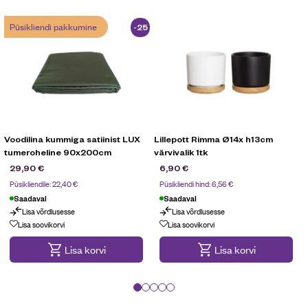
Püsikliendi pakkumine
-25
%
Voodilina kummiga satiinist LUX
Lillepott Rimma Ø14x h13cm
tumeroheline 90x200cm
värvivalik 1tk
v
29,90
€
6,90
€
Püsikliendile:
22,40
€
Püsikliendi hind:
6,56
€
Saadaval
Saadaval
Lisa võrdlusesse
Lisa võrdlusesse
Püsikliendi pakkumine
Lisa soovikorvi
Lisa soovikorvi
Lisa korvi
Lisa korvi