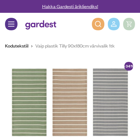
Liigu edasi põhisisu juurde
Hakka Gardesti ärikliendiks!
Gardest
Kodutekstiil
Vaip plastik Tilly 90x180cm värvivalik 1tk
-34%