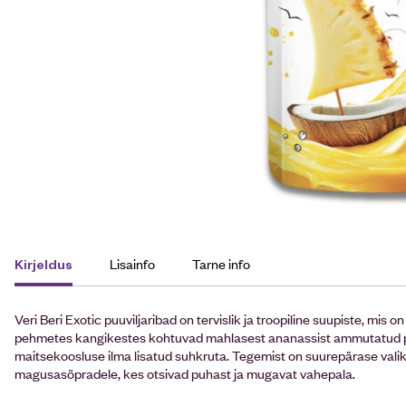
Lisainfo
Tarne info
Kirjeldus
Veri Beri Exotic puuviljaribad on tervislik ja troopiline suupiste, mi
pehmetes kangikestes kohtuvad mahlasest ananassist ammutatud pu
maitsekoosluse ilma lisatud suhkruta. Tegemist on suurepärase valikug
magusasõpradele, kes otsivad puhast ja mugavat vahepala.