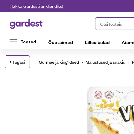
Liigu edasi põhisisu juurde
Hakka Gardesti ärikliendiks!
Gardest
Otsi tooteid
Tooted
Õuetaimed
Lillesibulad
Aiam
Tagasi
Gurmee ja kingiideed
Maiustused ja snäkid
P