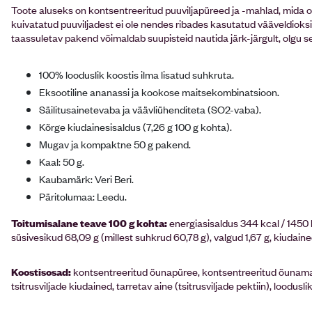
Toote aluseks on kontsentreeritud puuviljapüreed ja -mahlad, mida on 
kuivatatud puuviljadest ei ole nendes ribades kasutatud vääveldioksii
taassuletav pakend võimaldab suupisteid nautida järk-järgult, olgu see
100% looduslik koostis ilma lisatud suhkruta.
Eksootiline ananassi ja kookose maitsekombinatsioon.
Säilitusainetevaba ja väävliühenditeta (SO2-vaba).
Kõrge kiudainesisaldus (7,26 g 100 g kohta).
Mugav ja kompaktne 50 g pakend.
Kaal: 50 g.
Kaubamärk: Veri Beri.
Päritolumaa: Leedu.
Toitumisalane teave 100 g kohta:
energiasisaldus 344 kcal / 1450 
süsivesikud 68,09 g (millest suhkrud 60,78 g), valgud 1,67 g, kiudained
Koostisosad:
kontsentreeritud õunapüree, kontsentreeritud õunama
tsitrusviljade kiudained, tarretav aine (tsitrusviljade pektiin), loodusl