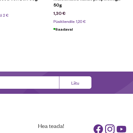
50g
1,30
€
d:
2
€
Püsikliendile:
1,20
€
Saadaval
Liitu
Hea teada!