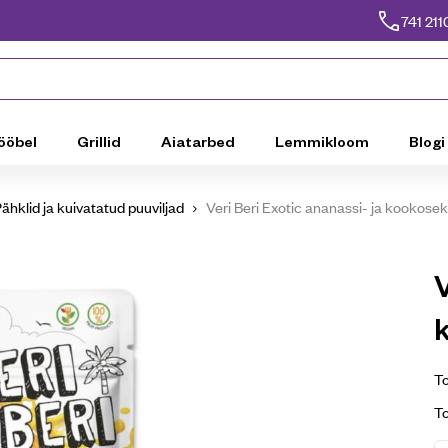
741 211
ööbel
Grillid
Aiatarbed
Lemmikloom
Blogi
ähklid ja kuivatatud puuviljad
Veri Beri Exotic ananassi- ja kookos
V
To
T