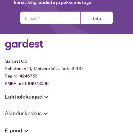
kursis kõigi uudiste ja pakkumistega
Liitu
Gardest OÜ
Roheline tn 14, Tähtvere küla, Tartu 61410
Reg nr 14246756
KMKR nr EE101978099
Lahtiolekuajad
Aianduskeskus
E-pood