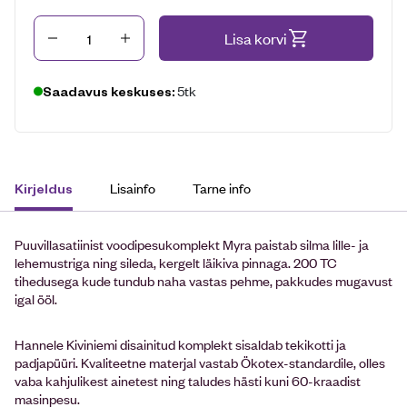
Kogus
Lisa korvi
5tk
Saadavus keskuses:
Lisainfo
Tarne info
Kirjeldus
Puuvillasatiinist voodipesukomplekt Myra paistab silma lille- ja
lehemustriga ning sileda, kergelt läikiva pinnaga. 200 TC
tihedusega kude tundub naha vastas pehme, pakkudes mugavust
igal ööl.
Hannele Kiviniemi disainitud komplekt sisaldab tekikotti ja
padjapüüri. Kvaliteetne materjal vastab Ökotex-standardile, olles
vaba kahjulikest ainetest ning taludes hästi kuni 60-kraadist
masinpesu.