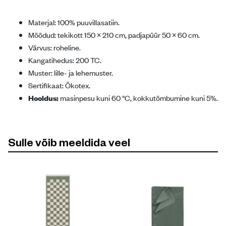
Materjal: 100% puuvillasatiin.
Mõõdud: tekikott 150 × 210 cm, padjapüür 50 × 60 cm.
Värvus: roheline.
Kangatihedus: 200 TC.
Muster: lille- ja lehemuster.
Sertifikaat: Ökotex.
Hooldus:
masinpesu kuni 60 °C, kokkutõmbumine kuni 5%.
Sulle võib meeldida veel