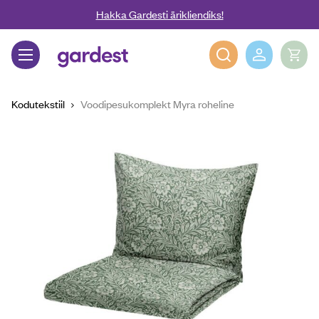
Liigu edasi põhisisu juurde
Hakka Gardesti ärikliendiks!
Gardest
Kodutekstiil
Voodipesukomplekt Myra roheline