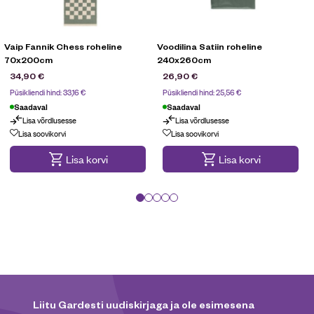
Vaip Fannik Chess roheline
Voodilina Satiin roheline
70x200cm
240x260cm
34,90
€
26,90
€
Püsikliendi hind:
33,16
€
Püsikliendi hind:
25,56
€
Saadaval
Saadaval
Lisa võrdlusesse
Lisa võrdlusesse
Lisa soovikorvi
Lisa soovikorvi
Lisa korvi
Lisa korvi
Liitu Gardesti uudiskirjaga ja ole esimesena