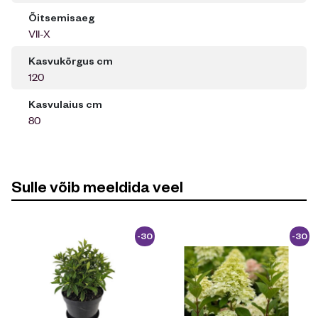
Õitsemisaeg
VII-X
Kasvukõrgus cm
120
Kasvulaius cm
80
Sulle võib meeldida veel
-30
-30
%
%