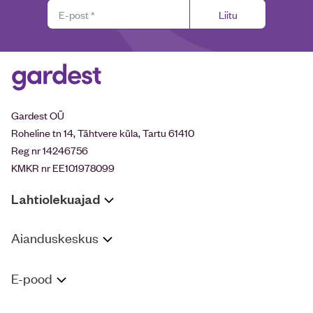
Liitu
Gardest OÜ
Roheline tn 14, Tähtvere küla, Tartu 61410
Reg nr 14246756
KMKR nr EE101978099
Lahtiolekuajad
Aianduskeskus
E-pood