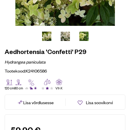
Aedhortensia 'Confetti' P29
Hydrangea paniculata
Tootekood:
K24106586
120 cm
80 cm
VII-X
Lisa võrdlusesse
Lisa soovikorvi