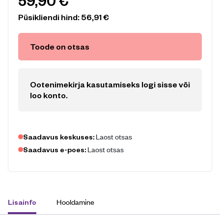
59,90
€
Püsikliendi hind:
56,91
€
Toode on otsas
Ootenimekirja kasutamiseks logi sisse või
loo konto
.
Laost otsas
Saadavus keskuses:
Laost otsas
Saadavus e-poes:
Hooldamine
Lisainfo