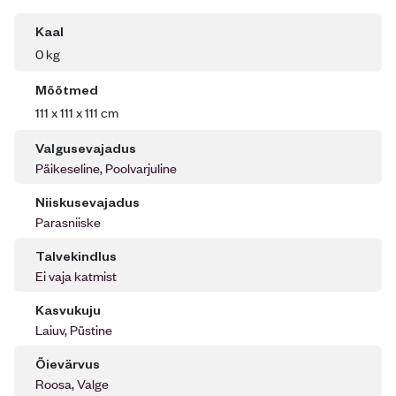
Kaal
0 kg
Mõõtmed
111 x 111 x 111 cm
Valgusevajadus
Päikeseline, Poolvarjuline
Niiskusevajadus
Parasniiske
Talvekindlus
Ei vaja katmist
Kasvukuju
Laiuv, Püstine
Õievärvus
Roosa, Valge