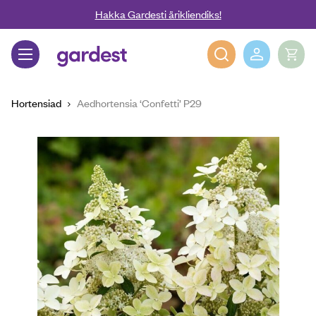
Liigu edasi põhisisu juurde
Hakka Gardesti ärikliendiks!
Gardest
Hortensiad
Aedhortensia ‘Confetti’ P29