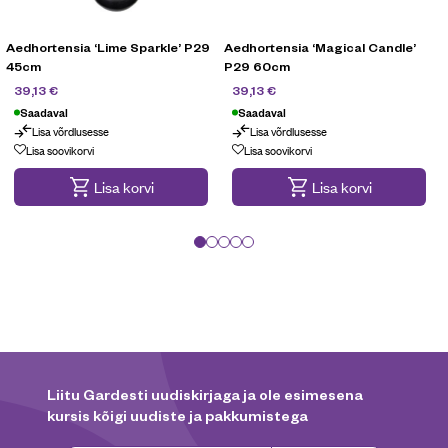
Aedhortensia ‘Lime Sparkle’ P29
Aedhortensia ‘Magical Candle’
45cm
P29 60cm
55,90
€
55,90
€
39,13
€
39,13
€
Saadaval
Saadaval
Lisa võrdlusesse
Lisa võrdlusesse
Lisa soovikorvi
Lisa soovikorvi
Lisa korvi
Lisa korvi
Liitu Gardesti uudiskirjaga ja ole esimesena
kursis kõigi uudiste ja pakkumistega