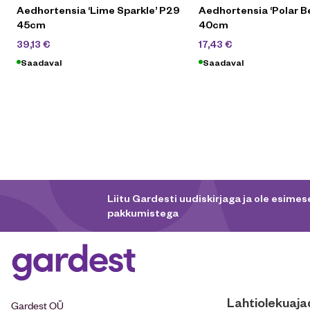
Aedhortensia ‘Lime Sparkle’ P29
Aedhortensia ‘Polar B
45cm
40cm
55,90
€
24,90
€
39,13
€
17,43
€
Saadaval
Saadaval
Liitu Gardesti uudiskirjaga ja ole esimese
pakkumistega
Lahtiolekuaja
Gardest OÜ