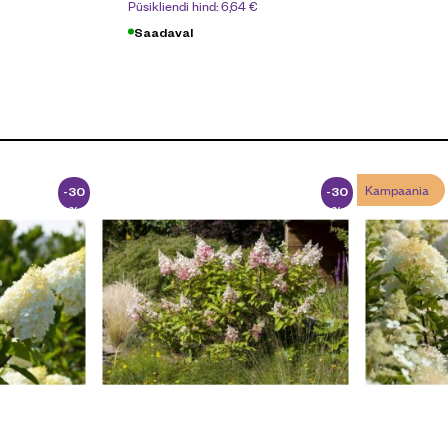
Püsikliendi hind:
6,64
€
Saadaval
Kampaania
-30
-30
%
%