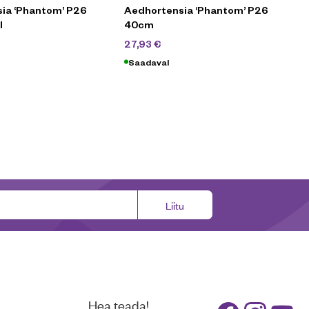
ia ‘Phantom’ P26
Aedhortensia ‘Phantom’ P26
l
40cm
39,90
€
27,93
€
Saadaval
Liitu
Hea teada!