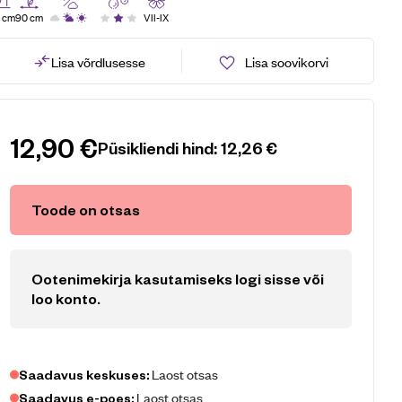
 cm
90 cm
VII-IX
Lisa võrdlusesse
Lisa soovikorvi
12,90
€
Püsikliendi hind:
12,26
€
Toode on otsas
Ootenimekirja kasutamiseks logi sisse või
loo konto
.
Laost otsas
Saadavus keskuses:
Laost otsas
Saadavus e-poes: