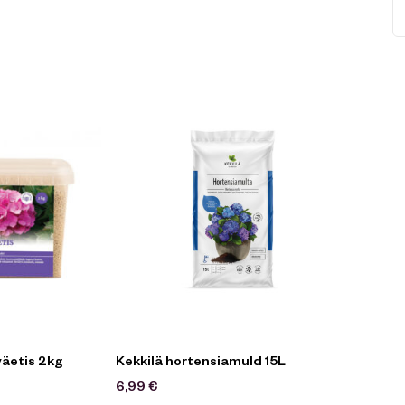
äetis 2kg
Kekkilä hortensiamuld 15L
6,99
€