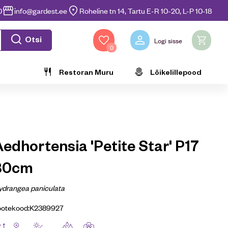
0
info@gardest.ee
Roheline tn 14, Tartu E-R 10-20, L-P 10-18
Otsi
Logi sisse
0
Restoran Muru
Lõikelillepood
edhortensia 'Petite Star' P17
30cm
ydrangea paniculata
ootekood:
K2389927