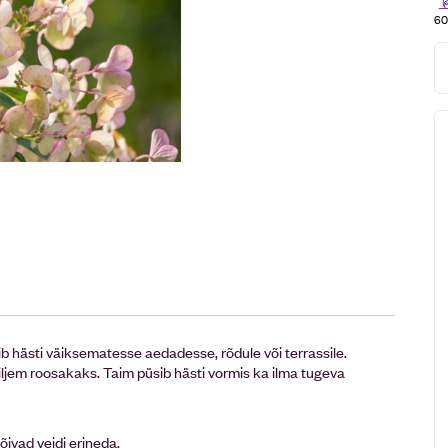
60
b hästi väiksematesse aedadesse, rõdule või terrassile.
jem roosakaks. Taim püsib hästi vormis ka ilma tugeva
võivad veidi erineda.