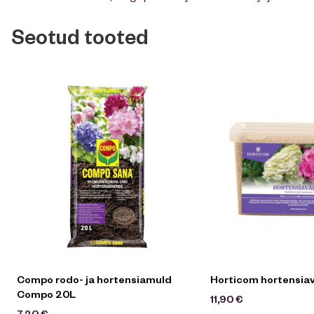
Seotud tooted
Compo rodo- ja hortensiamuld
Horticom hortensiav
Compo 20L
11,90
€
7,20
€