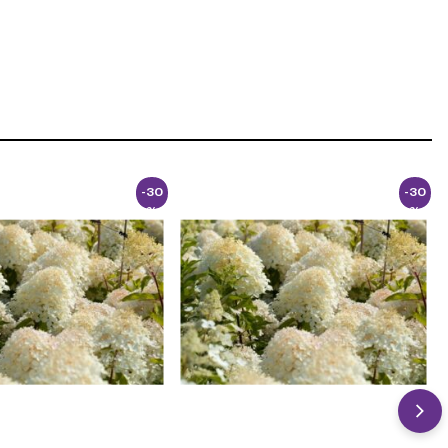
-30
-30
%
%