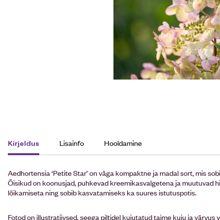
Lisainfo
Hooldamine
Kirjeldus
Aedhortensia ‘Petite Star’ on väga kompaktne ja madal sort, mis sobi
Õisikud on koonusjad, puhkevad kreemikasvalgetena ja muutuvad hil
lõikamiseta ning sobib kasvatamiseks ka suures istutuspotis.
Fotod on illustratiivsed, seega piltidel kujutatud taime kuju ja värvus 