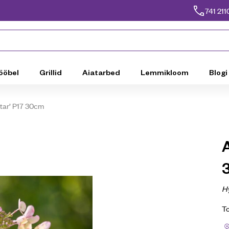
741 211
ööbel
Grillid
Aiatarbed
Lemmikloom
Blogi
Star’ P17 30cm
A
H
T