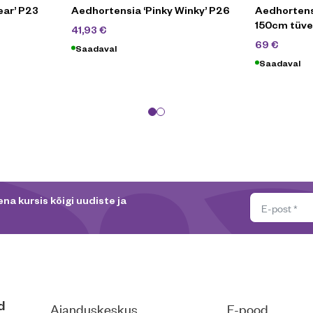
ear’ P23
Aedhortensia ‘Pinky Winky’ P26
Aedhortens
150cm tüve
59,90
€
41,93
€
99
€
69
€
Saadaval
Saadaval
na kursis kõigi uudiste ja
d
Aianduskeskus
E-pood