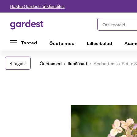
Liigu edasi põhisisu juurde
Hakka Gardesti ärikliendiks!
Gardest
Otsi tooteid
Tooted
Õuetaimed
Lillesibulad
Aiam
Tagasi
Õuetaimed
Ilupõõsad
Aedhortensia ‘Petite 