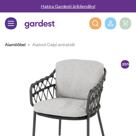
Liigu edasi põhisisu juurde
Hakka Gardesti ärikliendiks!
Gardest
Aiamööbel
Aiatool Calpi antratsiit
-25%