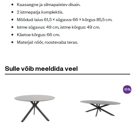
Kaasaegne ja silmapaistev disain.
2 istmepatja komplektis.
Mõõdud: laius 61,5 × sügavus 66 × kõrgus 85,5 cm.
Istme sügavus: 49 cm, istme kõrgus: 49 cm.
Käetoe kõrgus: 66 cm.
Materjal: nöör, roostevaba teras.
Sulle võib meeldida veel
-11%