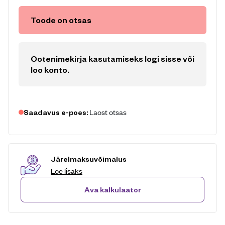
Toode on otsas
Ootenimekirja kasutamiseks logi sisse või
loo konto
.
Laost otsas
Saadavus e-poes:
Järelmaksuvõimalus
Loe lisaks
Ava kalkulaator