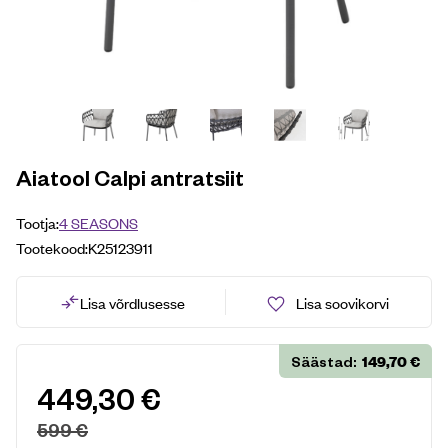
Aiatool Calpi antratsiit
Tootja:
4 SEASONS
Tootekood:
K25123911
Lisa võrdlusesse
Lisa soovikorvi
149,70
€
Säästad:
449,30
€
599
€