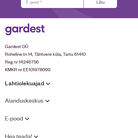
Liitu
Gardest OÜ
Roheline tn 14, Tähtvere küla, Tartu 61410
Reg nr 14246756
KMKR nr EE101978099
Lahtiolekuajad
Aianduskeskus
E-pood
Hea teada!