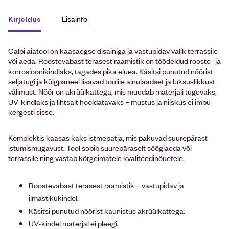
Lisainfo
Kirjeldus
Calpi aiatool on kaasaegse disainiga ja vastupidav valik terrassile
või aeda. Roostevabast terasest raamistik on töödeldud rooste- ja
korrosioonikindlaks, tagades pika eluea. Käsitsi punutud nöörist
seljatugi ja külgpaneel lisavad toolile ainulaadset ja luksuslikkust
välimust. Nöör on akrüülkattega, mis muudab materjali tugevaks,
UV-kindlaks ja lihtsalt hooldatavaks – mustus ja niiskus ei imbu
kergesti sisse.
Komplektis kaasas kaks istmepatja, mis pakuvad suurepärast
istumismugavust. Tool sobib suurepäraselt söögiaeda või
terrassile ning vastab kõrgeimatele kvaliteedinõuetele.
Roostevabast terasest raamistik – vastupidav ja
ilmastikukindel.
Käsitsi punutud nöörist kaunistus akrüülkattega.
UV-kindel materjal ei pleegi.