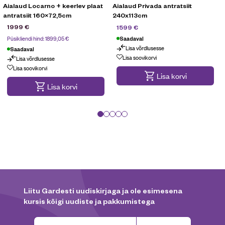
Aialaud Locarno + keerlev plaat
Aialaud Privada antratsiit
antratsiit 160×72,5cm
240x113cm
1799
€
1999
€
1599
€
Püsikliendi hind:
1899,05
€
Saadaval
Lisa võrdlusesse
Saadaval
Lisa soovikorvi
Lisa võrdlusesse
Lisa soovikorvi
Lisa korvi
Lisa korvi
Liitu Gardesti uudiskirjaga ja ole esimesena
kursis kõigi uudiste ja pakkumistega