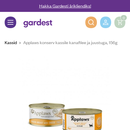
Liigu edasi põhisisu juurde
Hakka Gardesti ärikliendiks!
0
Gardest
Kassid
Applaws konserv kassile kanafilee ja juustuga, 156g