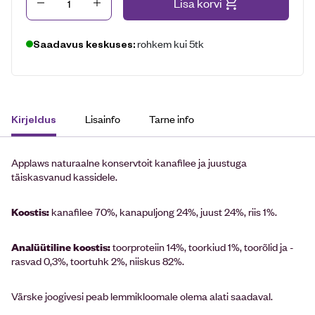
Kogus
Lisa korvi
rohkem kui 5tk
Saadavus keskuses:
Lisainfo
Tarne info
Kirjeldus
Applaws naturaalne konservtoit kanafilee ja juustuga
täiskasvanud kassidele.
Koostis:
kanafilee 70%, kanapuljong 24%, juust 24%, riis 1%.
Analüütiline koostis:
toorproteiin 14%, toorkiud 1%, toorõlid ja -
rasvad 0,3%, toortuhk 2%, niiskus 82%.
Värske joogivesi peab lemmikloomale olema alati saadaval.