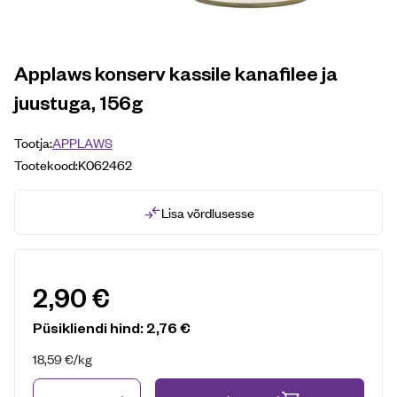
Applaws konserv kassile kanafilee ja
juustuga, 156g
Tootja:
APPLAWS
Tootekood:
K062462
Lisa võrdlusesse
2,90
€
Püsikliendi hind:
2,76
€
18,59
€
/kg