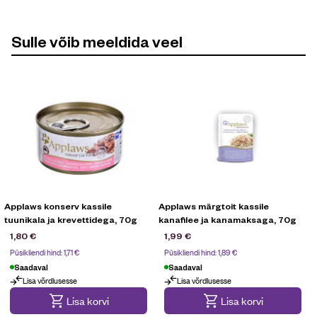
Sulle võib meeldida veel
Applaws konserv kassile
Applaws märgtoit kassile
tuunikala ja krevettidega, 70g
kanafilee ja kanamaksaga, 70g
1,80
€
1,99
€
Püsikliendi hind:
1,71
€
Püsikliendi hind:
1,89
€
Saadaval
Saadaval
Lisa võrdlusesse
Lisa võrdlusesse
Lisa korvi
Lisa korvi