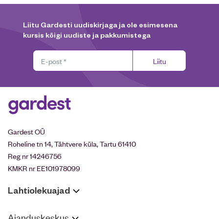
Liitu Gardesti uudiskirjaga ja ole esimesena
kursis kõigi uudiste ja pakkumistega
Liitu
Gardest OÜ
Roheline tn 14, Tähtvere küla, Tartu 61410
Reg nr 14246756
KMKR nr EE101978099
Lahtiolekuajad
Aianduskeskus