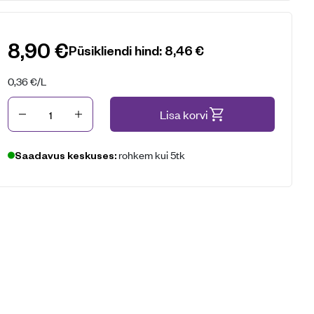
8,90
€
Püsikliendi hind:
8,46
€
0,36
€
/L
Kogus
Lisa korvi
rohkem kui 5tk
Saadavus keskuses: