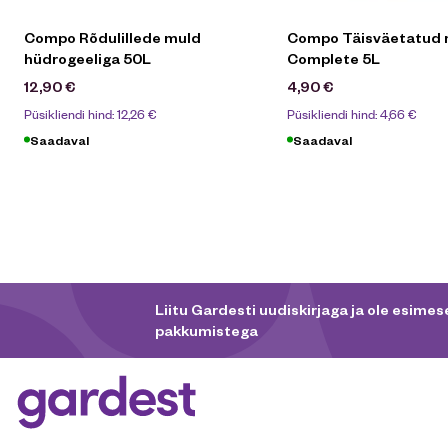
Compo Rõdulillede muld
Compo Täisväetatud 
hüdrogeeliga 50L
Complete 5L
12,90
€
4,90
€
Püsikliendi hind:
12,26
€
Püsikliendi hind:
4,66
€
Saadaval
Saadaval
Liitu Gardesti uudiskirjaga ja ole esimese
pakkumistega