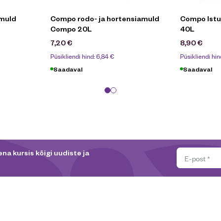
muld
Compo rodo- ja hortensiamuld
Compo Istu
Compo 20L
40L
7,20
€
8,90
€
Püsikliendi hind:
6,84
€
Püsikliendi hin
Saadaval
Saadaval
na kursis kõigi uudiste ja