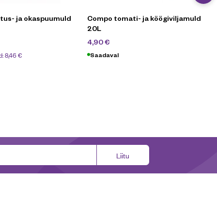
tus- ja okaspuumuld
Compo tomati- ja köögiviljamuld
20L
6,30
€
4,90
€
d:
8,46
€
Saadaval
Liitu