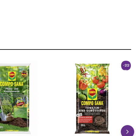
-22
%