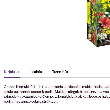
Lisainfo
Tarne info
Kirjeldus
Compo lillemuld rõdu- ja toataimedele on ideaalne muld, mis sisaldab
struktuuri annab looduslik perliit. Muld on nõrgalt happeline, hea ve
taimede kasvatamiseks. Compo Lillemuld sisaldab kvaliteetset haigus
perliiti, mis annab sobiva struktuuri.