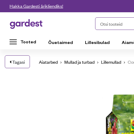
Liigu edasi põhisisu juurde
Hakka Gardesti ärikliendiks!
Gardest
Otsi tooteid
Tooted
Õuetaimed
Lillesibulad
Aiam
Tagasi
Aiatarbed
Mullad ja turbad
Lillemullad
Com