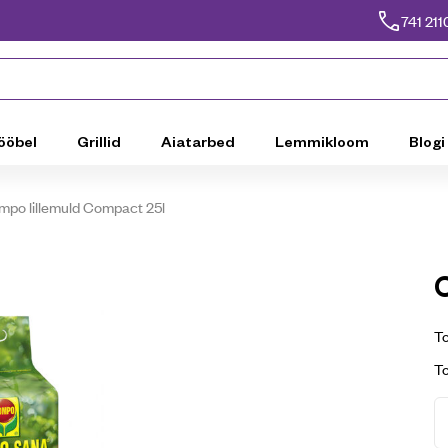
741 211
ööbel
Grillid
Aiatarbed
Lemmikloom
Blogi
po lillemuld Compact 25l
To
T