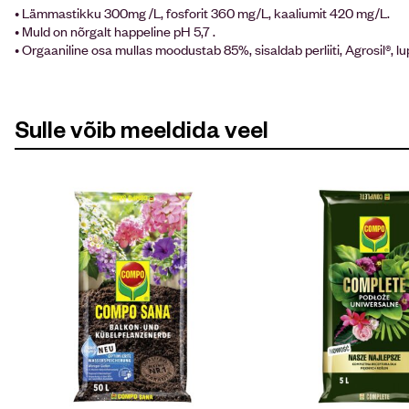
• Lämmastikku 300mg /L, fosforit 360 mg/L, kaaliumit 420 mg/L.
• Muld on nõrgalt happeline pH 5,7 .
• Orgaaniline osa mullas moodustab 85%, sisaldab perliiti, Agrosil®, lup
Sulle võib meeldida veel