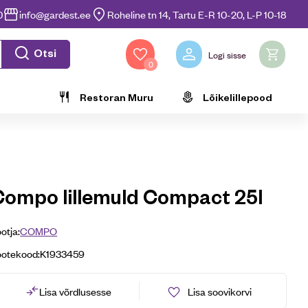
0
info@gardest.ee
Roheline tn 14, Tartu E-R 10-20, L-P 10-18
Otsi
Logi sisse
0
Restoran Muru
Lõikelillepood
Compo lillemuld Compact 25l
otja:
COMPO
ootekood:
K1933459
Lisa võrdlusesse
Lisa soovikorvi