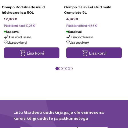
Compo Rõdulillede muld
Compo Täisväetatud muld
hüdrogeeliga 50L
Complete 5L
12,90
€
4,90
€
Püsikliendi hind:
12,26
€
Püsikliendi hind:
4,66
€
Saadaval
Saadaval
Lisa võrdlusesse
Lisa võrdlusesse
Lisa soovikorvi
Lisa soovikorvi
Lisa korvi
Lisa korvi
Liitu Gardesti uudiskirjaga ja ole esimesena
kursis kõigi uudiste ja pakkumistega