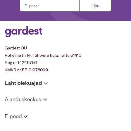
Liitu
Gardest OÜ
Roheline tn 14, Tähtvere küla, Tartu 61410
Reg nr 14246756
KMKR nr EE101978099
Lahtiolekuajad
Aianduskeskus
E-pood