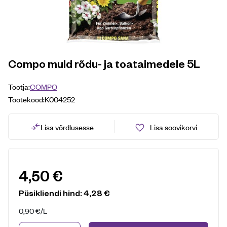
Compo muld rõdu- ja toataimedele 5L
Tootja:
COMPO
Tootekood:
K004252
Lisa võrdlusesse
Lisa soovikorvi
4,50
€
Püsikliendi hind:
4,28
€
0,90
€
/L