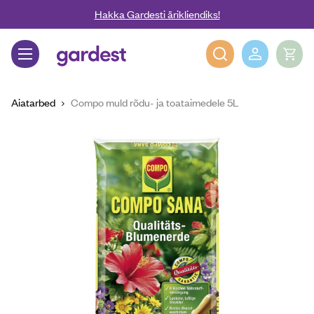
Liigu edasi põhisisu juurde
Hakka Gardesti ärikliendiks!
Gardest
Aiatarbed
Compo muld rõdu- ja toataimedele 5L