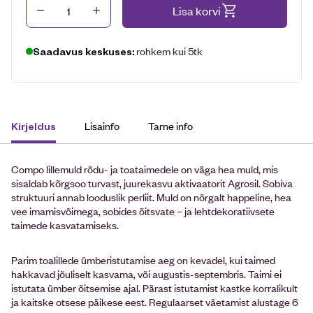
Kogus
Lisa korvi
rohkem kui 5tk
Saadavus keskuses:
Lisainfo
Tarne info
Kirjeldus
Compo lillemuld rõdu- ja toataimedele on väga hea muld, mis
sisaldab kõrgsoo turvast, juurekasvu aktivaatorit Agrosil. Sobiva
struktuuri annab looduslik perliit. Muld on nõrgalt happeline, hea
vee imamisvõimega, sobides õitsvate – ja lehtdekoratiivsete
taimede kasvatamiseks.
Parim toalillede ümberistutamise aeg on kevadel, kui taimed
hakkavad jõuliselt kasvama, või augustis-septembris. Taimi ei
istutata ümber õitsemise ajal. Pärast istutamist kastke korralikult
ja kaitske otsese päikese eest. Regulaarset väetamist alustage 6