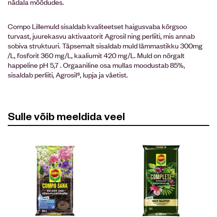
nädala möödudes.
Compo Lillemuld sisaldab kvaliteetset haigusvaba kõrgsoo
turvast, juurekasvu aktivaatorit Agrosil ning perliiti, mis annab
sobiva struktuuri. Täpsemalt sisaldab muld lämmastikku 300mg
/L, fosforit 360 mg/L, kaaliumit 420 mg/L. Muld on nõrgalt
happeline pH 5,7 . Orgaaniline osa mullas moodustab 85%,
sisaldab perliiti, Agrosil®, lupja ja väetist.
Sulle võib meeldida veel