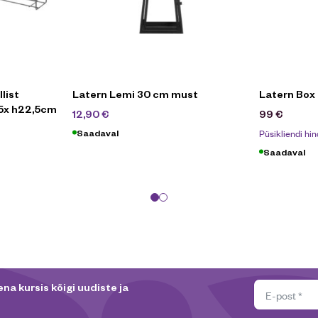
list
Latern Lemi 30 cm must
Latern Box
6,5x h22,5cm
21,90
€
12,90
€
99
€
Püsikliendi hin
Saadaval
Saadaval
na kursis kõigi uudiste ja