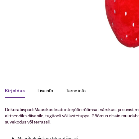
Lisainfo
Tarne info
Kirjeldus
Dekoratiivpadi Maasikas lisab interjööri rõõmsat värskust ja suvist
aktsendiks diivanile, tugitooli või lastetuppa. Rõõmus disain muudab
suvekodus või terrassil.
Maasikakujuline dekoratiivpadi.