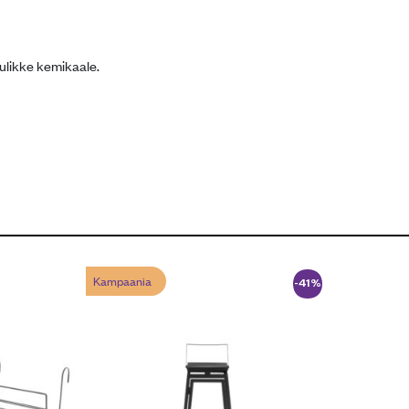
julikke kemikaale.
Kampaania
-41%