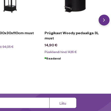
 30x30x110cm must
Prügikast Woody pedaaliga 3L
must
14,90
€
d:
94,05
€
Püsikliendi hind:
14,16
€
Saadaval
Liitu