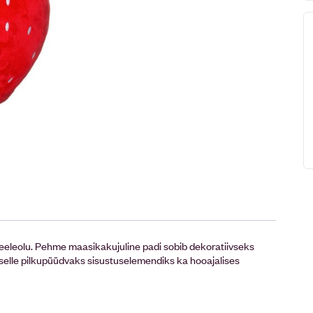
 meeleolu. Pehme maasikakujuline padi sobib dekoratiivseks
 selle pilkupüüdvaks sisustuselemendiks ka hooajalises