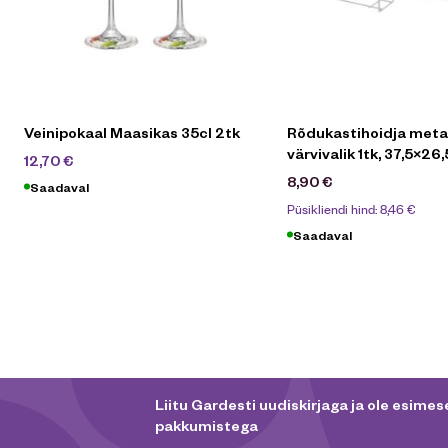
Veinipokaal Maasikas 35cl 2tk
Rõdukastihoidja metal
värvivalik 1tk, 37,5×2
16,90
€
12,70
€
8,90
€
Saadaval
Püsikliendi hind:
8,46
€
Saadaval
Liitu Gardesti uudiskirjaga ja ole esimese
pakkumistega