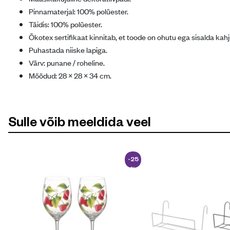
Pinnamaterjal: 100% polüester.
Täidis: 100% polüester.
Ökotex sertifikaat kinnitab, et toode on ohutu ega sisalda kah
Puhastada niiske lapiga.
Värv: punane / roheline.
Mõõdud: 28 × 28 × 34 cm.
Sulle võib meeldida veel
-25
%