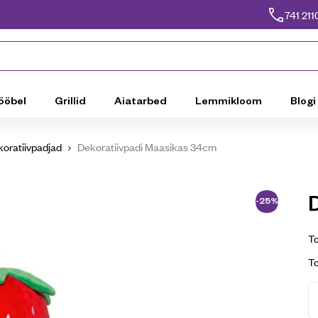
741 211
ööbel
Grillid
Aiatarbed
Lemmikloom
Blogi
oratiivpadjad
Dekoratiivpadi Maasikas 34cm
-25%
To
T