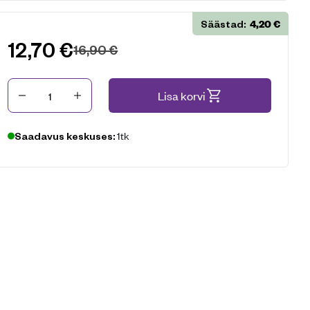
4,20
€
Säästad:
12,70
€
16,90
€
Kogus
Lisa korvi
1tk
Saadavus keskuses: