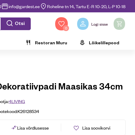
0
info@gardest.ee
Roheline tn 14, Tartu E-R 10-20, L-P 10-18
Otsi
Logi sisse
0
Restoran Muru
Lõikelillepood
Dekoratiivpadi Maasikas 34cm
otja:
4LIVING
ootekood:
K26128534
Lisa võrdlusesse
Lisa soovikorvi