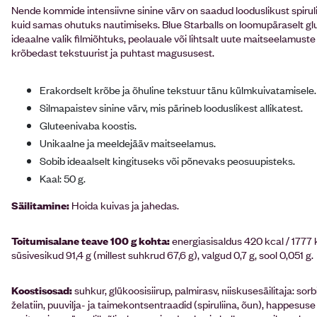
Nende kommide intensiivne sinine värv on saadud looduslikust spirul
kuid samas ohutuks nautimiseks. Blue Starballs on loomupäraselt glu
ideaalne valik filmiõhtuks, peolauale või lihtsalt uute maitseelamu
krõbedast tekstuurist ja puhtast magususest.
Erakordselt krõbe ja õhuline tekstuur tänu külmkuivatamisele.
Silmapaistev sinine värv, mis pärineb looduslikest allikatest.
Gluteenivaba koostis.
Unikaalne ja meeldejääv maitseelamus.
Sobib ideaalselt kingituseks või põnevaks peosuupisteks.
Kaal: 50 g.
Säilitamine:
Hoida kuivas ja jahedas.
Toitumisalane teave 100 g kohta:
energiasisaldus 420 kcal / 1777 k
süsivesikud 91,4 g (millest suhkrud 67,6 g), valgud 0,7 g, sool 0,051 g.
Koostisosad:
suhkur, glükoosisiirup, palmirasv, niiskusesäilitaja: s
želatiin, puuvilja- ja taimekontsentraadid (spiruliina, õun), happesu