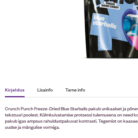
Lisainfo
Tarne info
Kirjeldus
Crunch Punch Freeze-Dried Blue Starballs pakub unikaalset ja põnev
tekstuuri poolest. Külmkuivatamise protsessi tulemusena on need k
pakub igas ampsus rahuldustpakuvat kontrasti. Tegemist on kaasaeg
uudse ja mängulise vormiga.