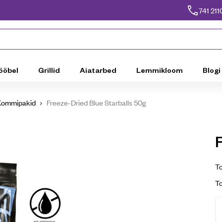
741 211
ööbel
Grillid
Aiatarbed
Lemmikloom
Blogi
Kommipakid
Freeze-Dried Blue Starballs 50g
To
T