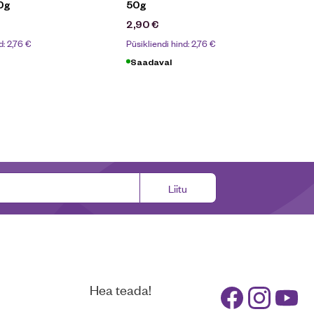
0g
50g
2,90
€
d:
2,76
€
Püsikliendi hind:
2,76
€
Saadaval
Liitu
Hea teada!