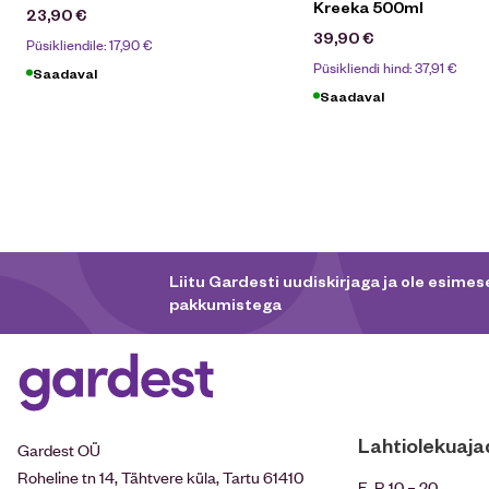
Kreeka 500ml
23,90
€
39,90
€
Püsikliendile:
17,90
€
Püsikliendi hind:
37,91
€
Saadaval
Saadaval
Liitu Gardesti uudiskirjaga ja ole esimese
pakkumistega
Lahtiolekuaja
Gardest OÜ
Roheline tn 14, Tähtvere küla, Tartu 61410
E-R 10 – 20