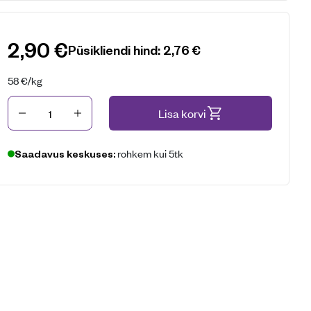
2,90
€
Püsikliendi hind:
2,76
€
58
€
/kg
Kogus
Lisa korvi
rohkem kui 5tk
Saadavus keskuses: