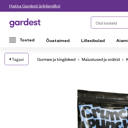
Liigu edasi põhisisu juurde
Hakka Gardesti ärikliendiks!
Gardest
Otsi tooteid
Tooted
Õuetaimed
Lillesibulad
Aiam
Tagasi
Gurmee ja kingiideed
Maiustused ja snäkid