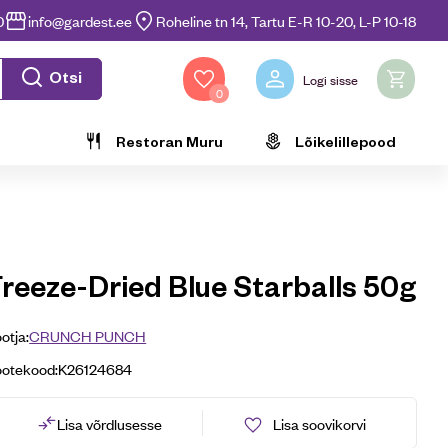
0
info@gardest.ee
Roheline tn 14, Tartu E-R 10-20, L-P 10-18
Otsi
Logi sisse
0
Restoran Muru
Lõikelillepood
Freeze-Dried Blue Starballs 50g
otja:
CRUNCH PUNCH
ootekood:
K26124684
Lisa võrdlusesse
Lisa soovikorvi