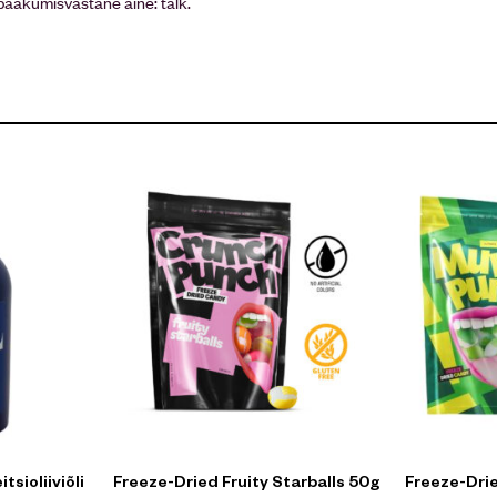
 paakumisvastane aine: talk.
tsioliiviõli
Freeze-Dried Fruity Starballs 50g
Freeze-Dri