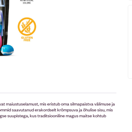
at maiustuselamust, mis eristub oma silmapaistva välimuse ja
ommid saavutanud erakordselt krõmpsuva ja õhulise sisu, mis
se suupistega, kus traditsiooniline magus maitse kohtub