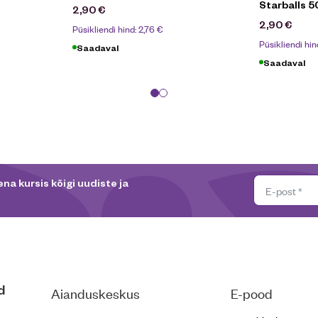
Starballs 5
2,90
€
2,90
€
Püsikliendi hind:
2,76
€
Püsikliendi hin
Saadaval
Saadaval
na kursis kõigi uudiste ja
d
Aianduskeskus
E-pood