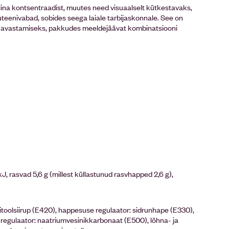
iina kontsentraadist, muutes need visuaalselt kütkestavaks,
teenivabad, sobides seega laiale tarbijaskonnale. See on
ste avastamiseks, pakkudes meeldejäävat kombinatsiooni
J, rasvad 5,6 g (millest küllastunud rasvhapped 2,6 g),
orbitoolsiirup (E420), happesuse regulaator: sidrunhape (E330),
se regulaator: naatriumvesinikkarbonaat (E500), lõhna- ja