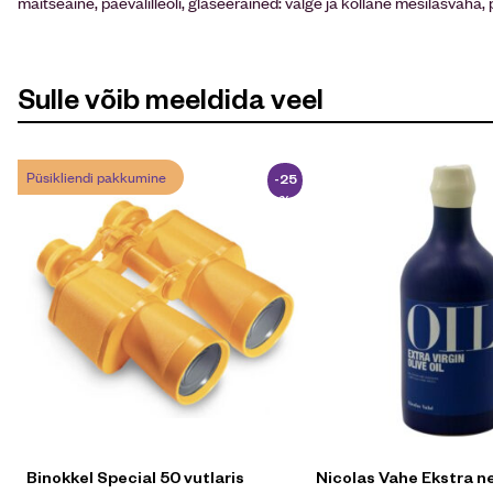
maitseaine, päevalilleõli, glaseerained: valge ja kollane mesilasvaha,
Sulle võib meeldida veel
Püsikliendi pakkumine
-25
%
Binokkel Special 50 vutlaris
Nicolas Vahe Ekstra nei