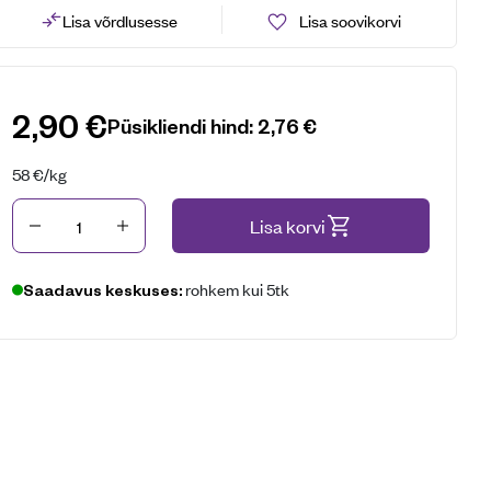
Lisa võrdlusesse
Lisa soovikorvi
2,90
€
Püsikliendi hind:
2,76
€
58
€
/kg
Kogus
Lisa korvi
rohkem kui 5tk
Saadavus keskuses: