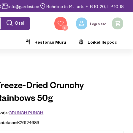
0
info@gardest.ee
Roheline tn 14, Tartu E-R 10-20, L-P 10-18
Otsi
Logi sisse
0
Restoran Muru
Lõikelillepood
Freeze-Dried Crunchy
Rainbows 50g
otja:
CRUNCH PUNCH
ootekood:
K26124686