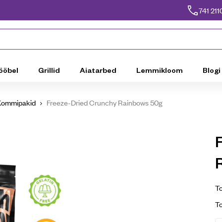
741 211
ööbel
Grillid
Aiatarbed
Lemmikloom
Blogi
Kommipakid
Freeze-Dried Crunchy Rainbows 50g
To
T