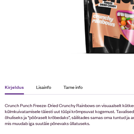
Lisainfo
Tarne info
Kirjeldus
Crunch Punch Freeze-Dried Crunchy Rainbows on visuaalselt kütkest
külmkuivatamisele täiesti uut tüüpi krõmpsuvat kogemust. Tavalis
õhuliseks ja “pööraselt krõbedaks”, säilitades samas oma tuntud ja a
mis muudab iga suutäie põnevaks üllatuseks.