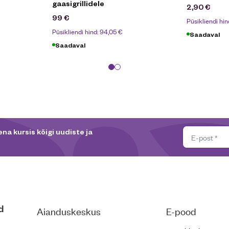
gaasigrillidele
2,90
€
99
€
Püsikliendi hin
Püsikliendi hind:
94,05
€
Saadaval
Saadaval
na kursis kõigi uudiste ja
d
Aianduskeskus
E-pood