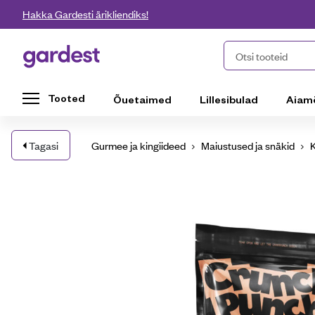
Liigu edasi põhisisu juurde
Hakka Gardesti ärikliendiks!
Gardest
Otsi tooteid
Tooted
Õuetaimed
Lillesibulad
Aiam
Tagasi
Gurmee ja kingiideed
Maiustused ja snäkid