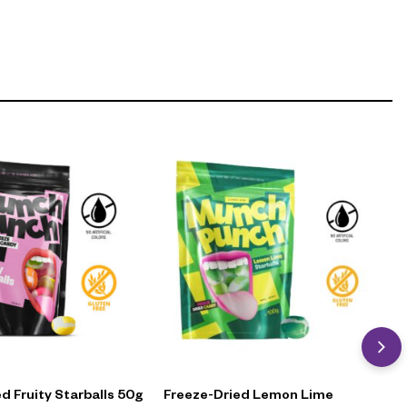
d Fruity Starballs 50g
Freeze-Dried Lemon Lime