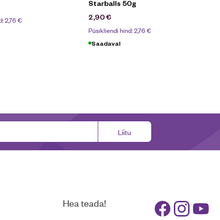
Starballs 50g
2,90
€
d:
2,76
€
Püsikliendi hind:
2,76
€
Saadaval
Liitu
Hea teada!