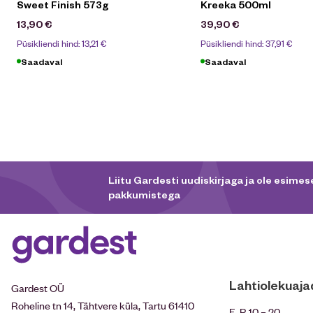
Sweet Finish 573g
Kreeka 500ml
13,90
€
39,90
€
Püsikliendi hind:
13,21
€
Püsikliendi hind:
37,91
€
Saadaval
Saadaval
Liitu Gardesti uudiskirjaga ja ole esimese
pakkumistega
Lahtiolekuaja
Gardest OÜ
Roheline tn 14, Tähtvere küla, Tartu 61410
E-R 10 – 20