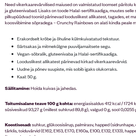
Need vikerkaarevärvilised maiused on valmistatud loomset päritolu k
ja gluteenivabad. Lisaks on toode Halal-sertifikaadiga, muutes selle 
pilkupüüdvad toonid pärinevad looduslikest allikatest, tagades, et ma
koosviibimine sõpradega – Crunchy Rainbows on alati kindla peale m
Erakordselt krõbe ja õhuline külmkuivatatud tekstuur.
Särtsakas ja mitmekülgne puuviljamaitsete segu.
Vegan-sõbralik, gluteenivaba ja Halal-sertifikaadiga.
Looduslikest allikatest pärinevad kirkad vikerkaarevärvid.
Uudne ja põnev suupiste, mis sobib igaks olukorraks.
Kaal: 50 g.
Säilitamine:
Hoida kuivas ja jahedas.
Toitumisalane teave 100 g kohta:
energiasisaldus 412 kcal / 1724 k
süsivesikud 93,27 g (millest suhkrud 89,8 g), valgud 0 g, sool 0,0255 
Koostisosad:
suhkur, glükoosisiirup, palmirasv, happed (sidrunhape, 
tärklis, toiduvärvid (E162, E163, E170, E160a, E100, E132, E133), hap