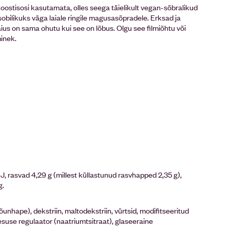
oostisosi kasutamata, olles seega täielikult vegan-sõbralikud
sobilikuks väga laiale ringile magusasõpradele. Erksad ja
ius on sama ohutu kui see on lõbus. Olgu see filmiõhtu või
inek.
J, rasvad 4,29 g (millest küllastunud rasvhapped 2,35 g),
g.
õunhape), dekstriin, maltodekstriin, vürtsid, modifitseeritud
pesuse regulaator (naatriumtsitraat), glaseeraine