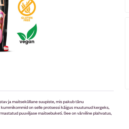
av ja maitseküllane suupiste, mis pakub tänu
ed kummikommid on selle protsessi käigus muutunud kergeks,
rmastatud puuviljase maitsebuketi. See on värviline plahvatus,