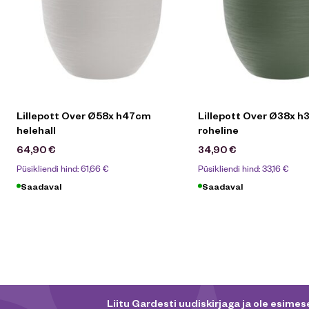
Lillepott Over Ø58x h47cm
Lillepott Over Ø38x 
helehall
roheline
64,90
€
34,90
€
Püsikliendi hind:
61,66
€
Püsikliendi hind:
33,16
€
Saadaval
Saadaval
Liitu Gardesti uudiskirjaga ja ole esimese