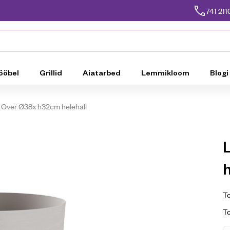
741 211
ööbel
Grillid
Aiatarbed
Lemmikloom
Blogi
t Over Ø38x h32cm helehall
h
To
T