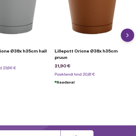
rione Ø38x h35cm hall
Lillepott Orione Ø38x h35cm
pruun
21,90
€
d:
23,66
€
Püsikliendi hind:
20,81
€
Saadaval