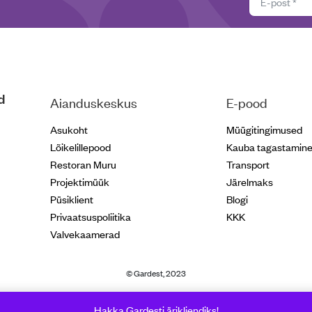
d
Aianduskeskus
E-pood
Asukoht
Müügitingimused
Lõikelillepood
Kauba tagastamin
Restoran Muru
Transport
Projektimüük
Järelmaks
Püsiklient
Blogi
Privaatsuspoliitika
KKK
Valvekaamerad
© Gardest, 2023
Hakka Gardesti ärikliendiks!