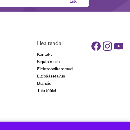
Liitu
Hea teada!
Kontakt
e
Kirjuta meile
Elektroonikaromud
Ligipääsetavus
Brändid
Tule tööle!