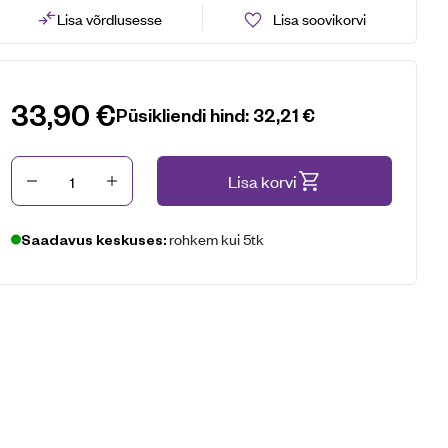
Lisa võrdlusesse
Lisa soovikorvi
33,90
€
Püsikliendi hind:
32,21
€
Kogus
Lisa korvi
rohkem kui 5tk
Saadavus keskuses: