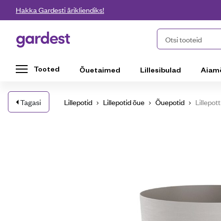
Liigu edasi põhisisu juurde
Hakka Gardesti ärikliendiks!
Gardest
Otsi tooteid
Tooted
Õuetaimed
Lillesibulad
Aiam
Tagasi
Lillepotid
Lillepotid õue
Õuepotid
Lillepot