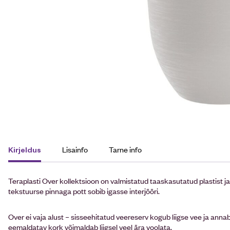
Lisainfo
Tarne info
Kirjeldus
Teraplasti Over kollektsioon on valmistatud taaskasutatud plastist ja 
tekstuurse pinnaga pott sobib igasse interjööri.
Over ei vaja alust – sisseehitatud veereserv kogub liigse vee ja annab s
eemaldatav kork võimaldab liigsel veel ära voolata.