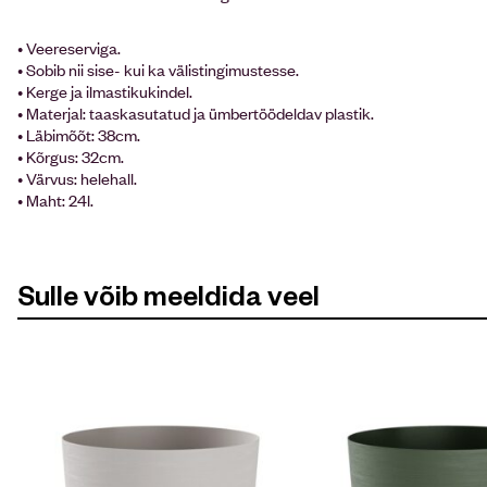
• Veereserviga.
• Sobib nii sise- kui ka välistingimustesse.
• Kerge ja ilmastikukindel.
• Materjal: taaskasutatud ja ümbertöödeldav plastik.
• Läbimõõt: 38cm.
• Kõrgus: 32cm.
• Värvus: helehall.
• Maht: 24l.
Sulle võib meeldida veel