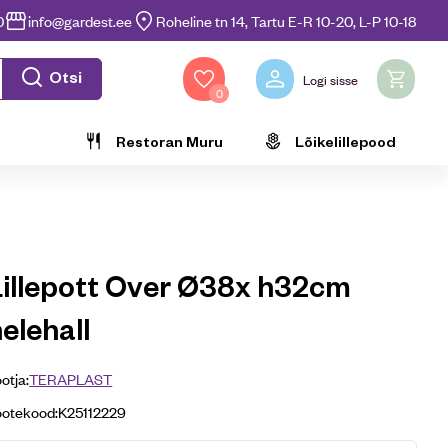
0
info@gardest.ee
Roheline tn 14, Tartu E-R 10-20, L-P 10-18
Otsi
Logi sisse
0
Restoran Muru
Lõikelillepood
Lillepott Over Ø38x h32cm
elehall
otja:
TERAPLAST
ootekood:
K25112229