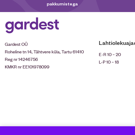
pakkumistega
Lahtiolekuaja
Gardest OÜ
Roheline tn 14, Tähtvere küla, Tartu 61410
E-R 10 – 20
Reg nr 14246756
L-P 10 – 18
KMKR nr EE101978099