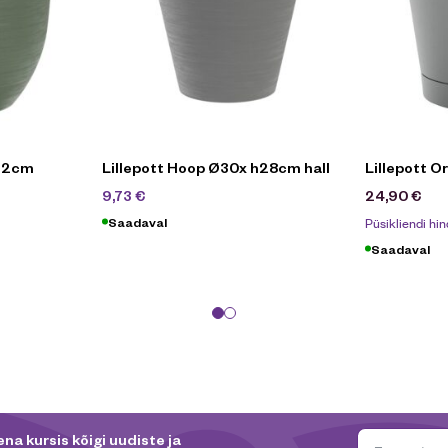
h32cm
Lillepott Hoop Ø30x h28cm hall
Lillepott O
13,90
€
9,73
€
24,90
€
Püsikliendi hin
Saadaval
Saadaval
na kursis kõigi uudiste ja