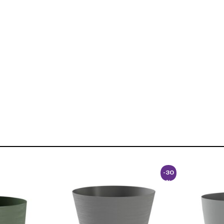
-30
%