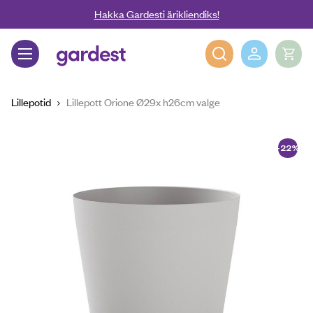
Liigu edasi põhisisu juurde
Hakka Gardesti ärikliendiks!
Gardest
Lillepotid
Lillepott Orione Ø29x h26cm valge
-22%