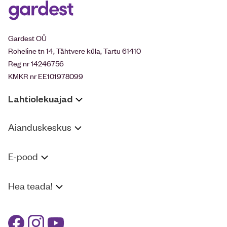
Gardest OÜ
Roheline tn 14, Tähtvere küla, Tartu 61410
Reg nr 14246756
KMKR nr EE101978099
Lahtiolekuajad
Aianduskeskus
E-pood
Hea teada!