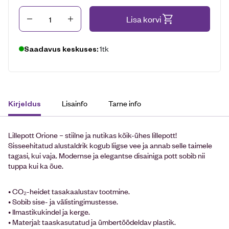
Kogus
Lisa korvi
1tk
Saadavus keskuses:
Lisainfo
Tarne info
Kirjeldus
Lillepott Orione – stiilne ja nutikas kõik-ühes lillepott!
Sisseehitatud alustaldrik kogub liigse vee ja annab selle taimele
tagasi, kui vaja. Modernse ja elegantse disainiga pott sobib nii
tuppa kui ka õue.
• CO₂-heidet tasakaalustav tootmine.
• Sobib sise- ja välistingimustesse.
• Ilmastikukindel ja kerge.
• Materjal: taaskasutatud ja ümbertöödeldav plastik.