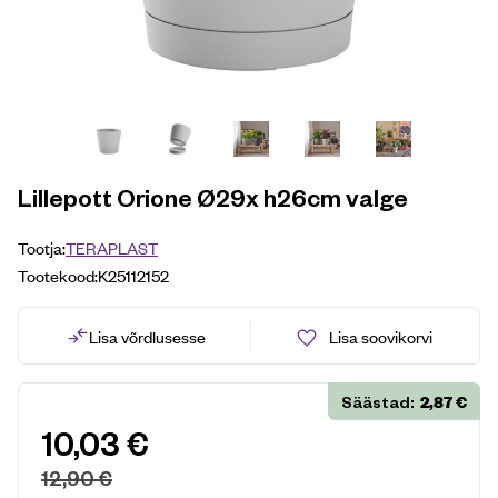
Lillepott Orione Ø29x h26cm valge
Tootja:
TERAPLAST
Tootekood:
K25112152
Lisa võrdlusesse
Lisa soovikorvi
2,87
€
Säästad:
10,03
€
12,90
€