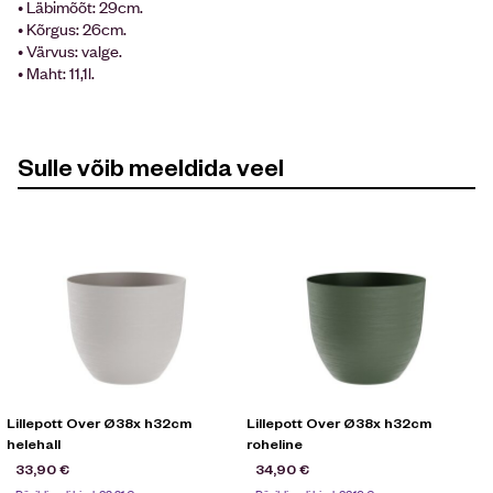
• Läbimõõt: 29cm.
• Kõrgus: 26cm.
• Värvus: valge.
• Maht: 11,1l.
Sulle võib meeldida veel
Lillepott Over Ø38x h32cm
Lillepott Over Ø38x h32cm
helehall
roheline
33,90
€
34,90
€