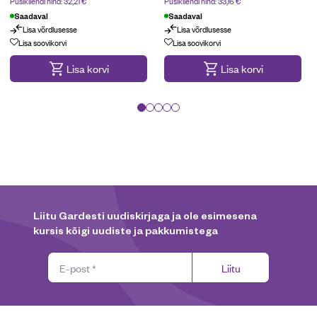
Püsikliendi hind:
32,21
€
Püsikliendi hind:
33,16
€
Saadaval
Saadaval
Lisa võrdlusesse
Lisa võrdlusesse
Lisa soovikorvi
Lisa soovikorvi
Lisa korvi
Lisa korvi
Liitu Gardesti uudiskirjaga ja ole esimesena
kursis kõigi uudiste ja pakkumistega
Liitu