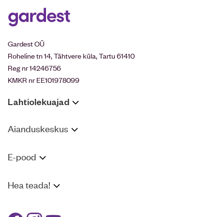
Gardest OÜ
Roheline tn 14, Tähtvere küla, Tartu 61410
Reg nr 14246756
KMKR nr EE101978099
Lahtiolekuajad
Aianduskeskus
E-pood
Hea teada!