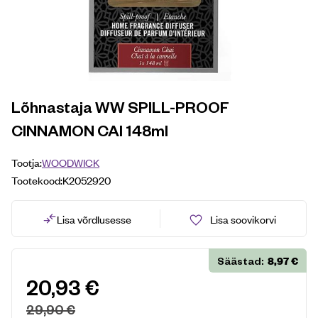
Lõhnastaja WW SPILL-PROOF
CINNAMON CAI 148ml
Tootja:
WOODWICK
Tootekood:
K2052920
Lisa võrdlusesse
Lisa soovikorvi
8,97
€
Säästad:
20,93
€
29,90
€