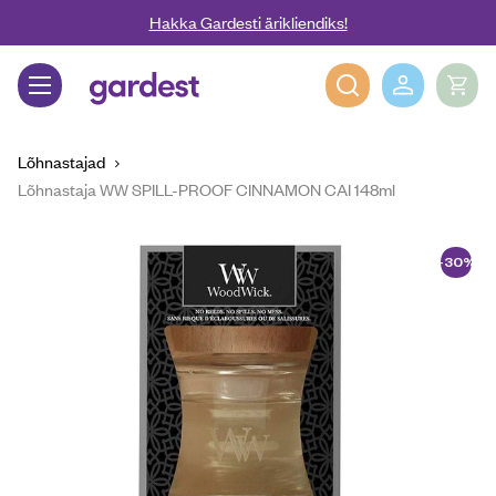
Liigu edasi põhisisu juurde
Hakka Gardesti ärikliendiks!
Gardest
Lõhnastajad
Lõhnastaja WW SPILL-PROOF CINNAMON CAI 148ml
-30%