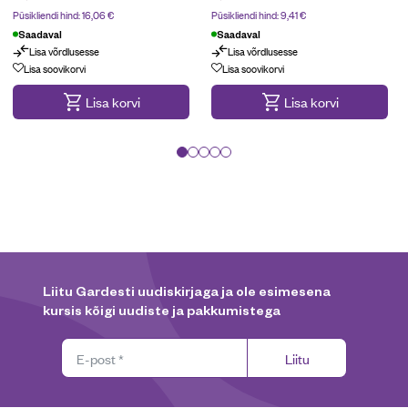
Püsikliendi hind:
16,06
€
Püsikliendi hind:
9,41
€
Saadaval
Saadaval
Lisa võrdlusesse
Lisa võrdlusesse
Lisa soovikorvi
Lisa soovikorvi
Lisa korvi
Lisa korvi
Liitu Gardesti uudiskirjaga ja ole esimesena
kursis kõigi uudiste ja pakkumistega
Liitu