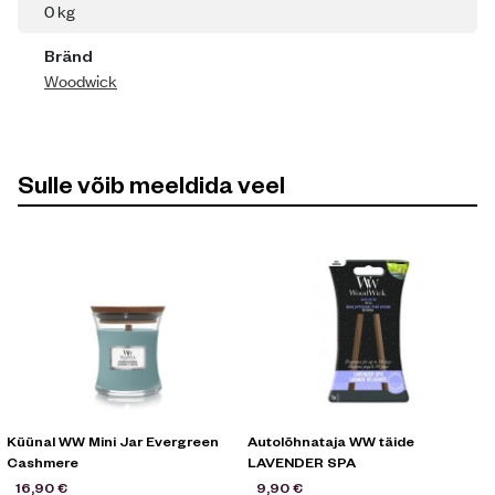
0 kg
Bränd
Woodwick
Sulle võib meeldida veel
Küünal WW Mini Jar Evergreen
Autolõhnataja WW täide
Cashmere
LAVENDER SPA
16,90
€
9,90
€