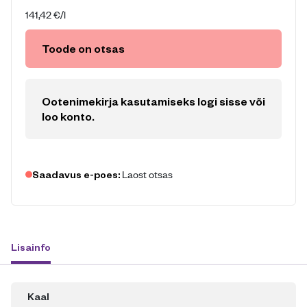
141,42
€
/l
Toode on otsas
Ootenimekirja kasutamiseks logi sisse või
loo konto
.
Laost otsas
Saadavus e-poes:
Lisainfo
Kaal