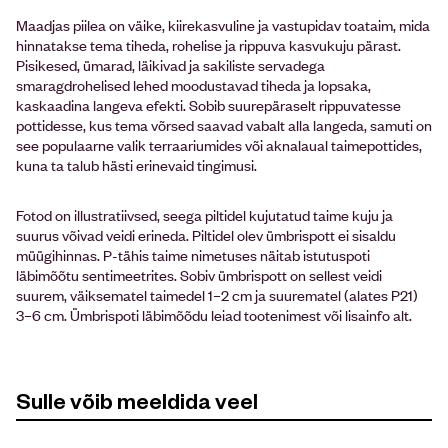
Maadjas piilea on väike, kiirekasvuline ja vastupidav toataim, mida
hinnatakse tema tiheda, rohelise ja rippuva kasvukuju pärast.
Pisikesed, ümarad, läikivad ja sakiliste servadega
smaragdrohelised lehed moodustavad tiheda ja lopsaka,
kaskaadina langeva efekti. Sobib suurepäraselt rippuvatesse
pottidesse, kus tema võrsed saavad vabalt alla langeda, samuti on
see populaarne valik terraariumides või aknalaual taimepottides,
kuna ta talub hästi erinevaid tingimusi.
Fotod on illustratiivsed, seega piltidel kujutatud taime kuju ja
suurus võivad veidi erineda. Piltidel olev ümbrispott ei sisaldu
müügihinnas. P-tähis taime nimetuses näitab istutuspoti
läbimõõtu sentimeetrites. Sobiv ümbrispott on sellest veidi
suurem, väiksematel taimedel 1–2 cm ja suurematel (alates P21)
3–6 cm. Ümbrispoti läbimõõdu leiad tootenimest või lisainfo alt.
Sulle võib meeldida veel