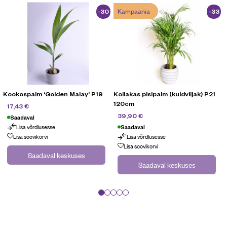
Kampaania
-30
-33
%
%
Kookospalm ‘Golden Malay’ P19
Kollakas pisipalm (kuldviljak) P21
K
120cm
24,90
€
17,43
€
59,90
€
39,90
€
Saadaval
Lisa võrdlusesse
Saadaval
Lisa soovikorvi
Lisa võrdlusesse
Kampaania
Lisa soovikorvi
Saadaval keskuses
Saadaval keskuses