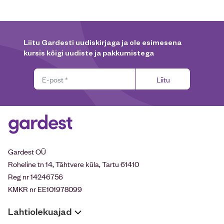
Liitu Gardesti uudiskirjaga ja ole esimesena
kursis kõigi uudiste ja pakkumistega
Liitu
Gardest OÜ
Roheline tn 14, Tähtvere küla, Tartu 61410
Reg nr 14246756
KMKR nr EE101978099
Lahtiolekuajad