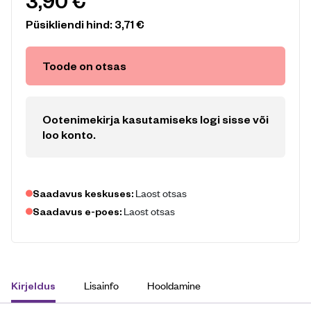
3,90
€
Püsikliendi hind:
3,71
€
Toode on otsas
Ootenimekirja kasutamiseks logi sisse või
loo konto
.
Laost otsas
Saadavus keskuses:
Laost otsas
Saadavus e-poes:
Lisainfo
Hooldamine
Kirjeldus