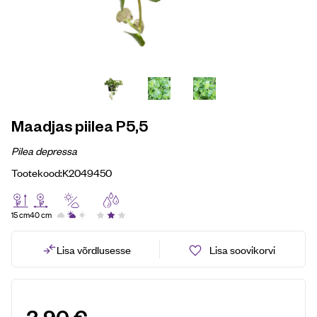
Maadjas piilea P5,5
Pilea depressa
Tootekood:
K2049450
15 cm
40 cm
Lisa võrdlusesse
Lisa soovikorvi