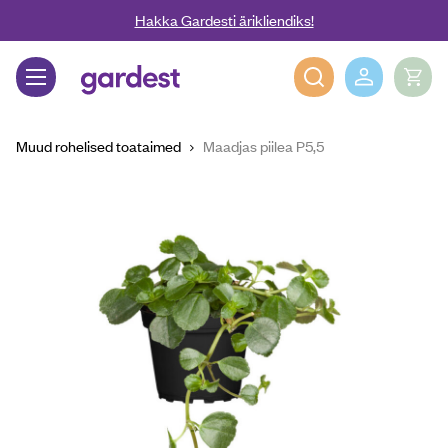
Liigu edasi põhisisu juurde
Hakka Gardesti ärikliendiks!
Gardest
Muud rohelised toataimed
Maadjas piilea P5,5