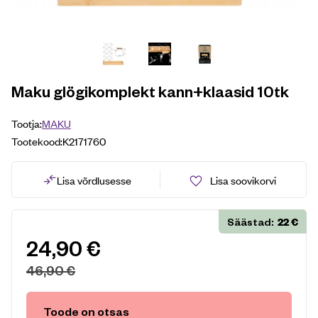
Maku glögikomplekt kann+klaasid 10tk
Tootja:
MAKU
Tootekood:
K2171760
Lisa võrdlusesse
Lisa soovikorvi
22
€
Säästad:
24,90
€
46,90
€
Toode on otsas