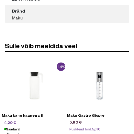
Bränd
Maku
Sulle võib meeldida veel
-14%
Maku kann kaanega 1l
Maku Gastro õlisprei
4,90
€
5,90
€
4,20
€
Püsikliendi hind:
5,61
€
Saadaval