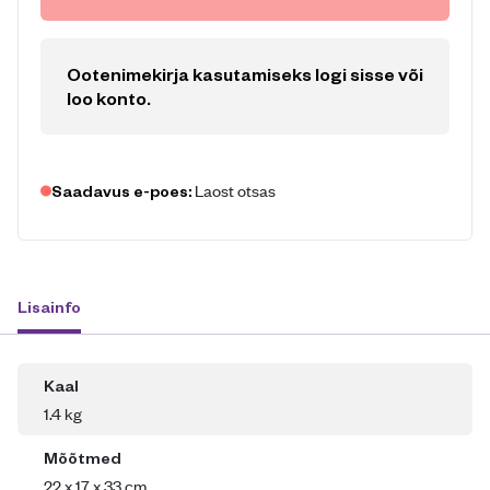
Ootenimekirja kasutamiseks logi sisse või
loo konto
.
Laost otsas
Saadavus e-poes:
Lisainfo
Kaal
1.4 kg
Mõõtmed
22 x 17 x 33 cm