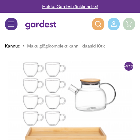
Liigu edasi põhisisu juurde
Hakka Gardesti ärikliendiks!
Gardest
Kannud
Maku glögikomplekt kann+klaasid 10tk
-47%