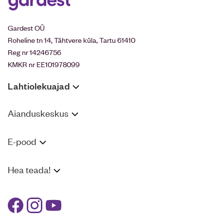
Gardest OÜ
Roheline tn 14, Tähtvere küla, Tartu 61410
Reg nr 14246756
KMKR nr EE101978099
Lahtiolekuajad
Aianduskeskus
E-pood
Hea teada!