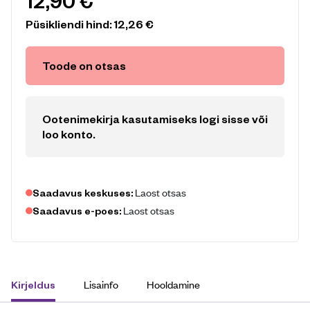
12,90
€
Püsikliendi hind:
12,26
€
Toode on otsas
Ootenimekirja kasutamiseks logi sisse või
loo konto
.
Laost otsas
Saadavus keskuses:
Laost otsas
Saadavus e-poes:
Lisainfo
Hooldamine
Kirjeldus