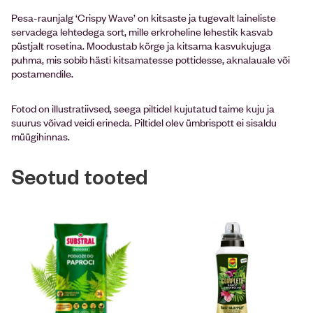
Pesa-raunjalg ‘Crispy Wave’ on kitsaste ja tugevalt laineliste
servadega lehtedega sort, mille erkroheline lehestik kasvab
püstjalt rosetina. Moodustab kõrge ja kitsama kasvukujuga
puhma, mis sobib hästi kitsamatesse pottidesse, aknalauale või
postamendile.
Fotod on illustratiivsed, seega piltidel kujutatud taime kuju ja
suurus võivad veidi erineda. Piltidel olev ümbrispott ei sisaldu
müügihinnas.
Seotud tooted