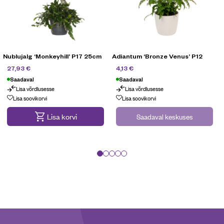
Nublujalg ‘Monkeyhill’ P17 25cm
Adiantum ‘Bronze Venus’ P12
39,90
€
5,90
€
27,93
€
4,13
€
Saadaval
Saadaval
Lisa võrdlusesse
Lisa võrdlusesse
Lisa soovikorvi
Lisa soovikorvi
Lisa korvi
Saadaval keskuses