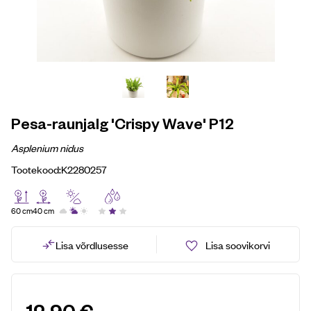
Pesa-raunjalg 'Crispy Wave' P12
Asplenium nidus
Tootekood:
K2280257
60 cm
40 cm
Lisa võrdlusesse
Lisa soovikorvi