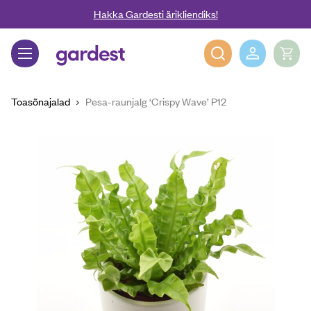
Liigu edasi põhisisu juurde
Hakka Gardesti ärikliendiks!
Gardest
Toasõnajalad
Pesa-raunjalg ‘Crispy Wave’ P12