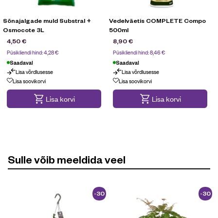
Sõnajalgade muld Substral +
Vedelväetis COMPLETE Compo
Osmocote 3L
500ml
4,50
€
8,90
€
Püsikliendi hind:
4,28
€
Püsikliendi hind:
8,46
€
Saadaval
Saadaval
Lisa võrdlusesse
Lisa võrdlusesse
Lisa soovikorvi
Lisa soovikorvi
Lisa korvi
Lisa korvi
Sulle võib meeldida veel
-30
-30
%
%