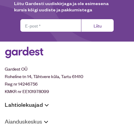
Liitu Gardesti uudiskirjaga ja ole esimesena
kursis kõigi uudiste ja pakkumistega
Liitu
Gardest OÜ
Roheline tn 14, Tähtvere küla, Tartu 61410
Reg nr 14246756
KMKR nr EE101978099
Lahtiolekuajad
Aianduskeskus