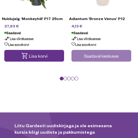
Nublujalg ‘Monkeyhill’ P17 25cm
Adiantum ‘Bronze Venus’ P12
39,90
€
5,90
€
27,93
€
4,13
€
Saadaval
Saadaval
Lisa võrdlusesse
Lisa võrdlusesse
Lisa soovikorvi
Lisa soovikorvi
Lisa korvi
Saadaval keskuses
Liitu Gardesti uudiskirjaga ja ole esimesena
kursis kõigi uudiste ja pakkumistega