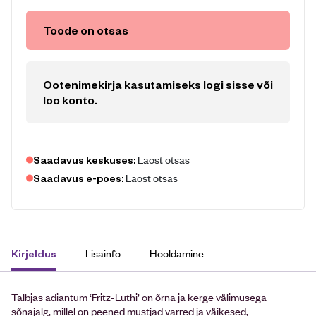
Toode on otsas
Ootenimekirja kasutamiseks logi sisse või
loo konto
.
Laost otsas
Saadavus keskuses:
Laost otsas
Saadavus e-poes:
Lisainfo
Hooldamine
Kirjeldus
Talbjas adiantum ‘Fritz-Luthi’ on õrna ja kerge välimusega
sõnajalg, millel on peened mustjad varred ja väikesed,