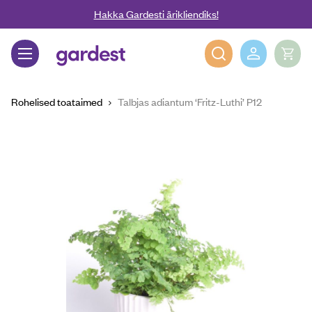
Liigu edasi põhisisu juurde
Hakka Gardesti ärikliendiks!
Gardest
Rohelised toataimed
Talbjas adiantum ‘Fritz-Luthi’ P12