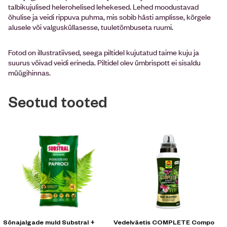
talbikujulised helerohelised lehekesed. Lehed moodustavad
õhulise ja veidi rippuva puhma, mis sobib hästi amplisse, kõrgele
alusele või valgusküllasesse, tuuletõmbuseta ruumi.
Fotod on illustratiivsed, seega piltidel kujutatud taime kuju ja
suurus võivad veidi erineda. Piltidel olev ümbrispott ei sisaldu
müügihinnas.
Seotud tooted
Sõnajalgade muld Substral +
Vedelväetis COMPLETE Compo