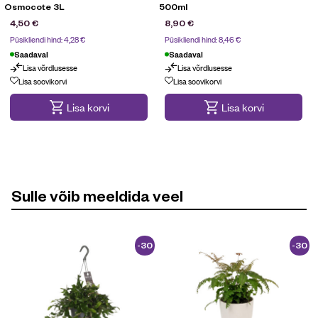
Osmocote 3L
500ml
4,50
€
8,90
€
Püsikliendi hind:
4,28
€
Püsikliendi hind:
8,46
€
Saadaval
Saadaval
Lisa võrdlusesse
Lisa võrdlusesse
Lisa soovikorvi
Lisa soovikorvi
Lisa korvi
Lisa korvi
Sulle võib meeldida veel
-30
-30
%
%