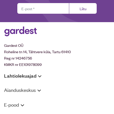
Liitu
Gardest OÜ
Roheline tn 14, Tähtvere küla, Tartu 61410
Reg nr 14246756
KMKR nr EE101978099
Lahtiolekuajad
Aianduskeskus
E-pood