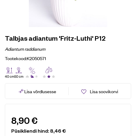
Talbjas adiantum 'Fritz-Luthi' P12
Adiantum raddianum
Tootekood:
K2050571
40 cm
50 cm
Lisa võrdlusesse
Lisa soovikorvi
8,90
€
Püsikliendi hind:
8,46
€