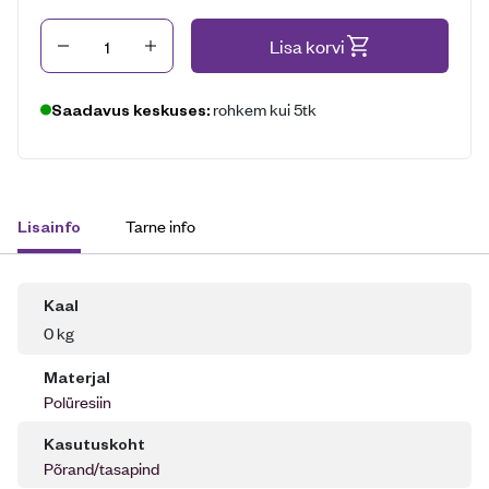
Kogus
Lisa korvi
rohkem kui 5tk
Saadavus keskuses:
Tarne info
Lisainfo
Kaal
0 kg
Materjal
Polüresiin
Kasutuskoht
Põrand/tasapind