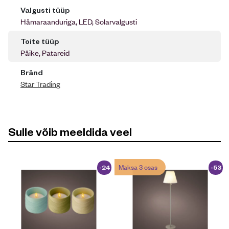
Valgusti tüüp
Hämaraanduriga, LED, Solarvalgusti
Toite tüüp
Päike, Patareid
Bränd
Star Trading
Sulle võib meeldida veel
Maksa 3 osas
-24
-53
%
%