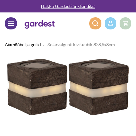
Liigu edasi põhisisu juurde
Hakka Gardesti ärikliendiks!
Gardest
Aiamööbel ja grillid
Solarvalgusti kivikuubik 8×8,5x8cm