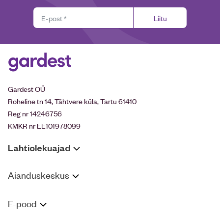
Liitu
Gardest OÜ
Roheline tn 14, Tähtvere küla, Tartu 61410
Reg nr 14246756
KMKR nr EE101978099
Lahtiolekuajad
Aianduskeskus
E-pood