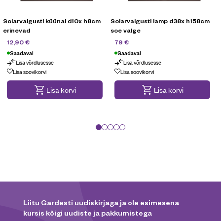
Solarvalgusti küünal d10x h8cm
Solarvalgusti lamp d38x h158cm
erinevad
soe valge
16,90
€
169
€
12,90
€
79
€
Saadaval
Saadaval
Lisa võrdlusesse
Lisa võrdlusesse
Maksa 3 osas
Lisa soovikorvi
Lisa soovikorvi
Lisa korvi
Lisa korvi
Liitu Gardesti uudiskirjaga ja ole esimesena
kursis kõigi uudiste ja pakkumistega