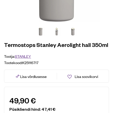
Termostops Stanley Aerolight hall 350ml
Tootja:
STANLEY
Tootekood:
K25116717
Lisa võrdlusesse
Lisa soovikorvi
49,90
€
Püsikliendi hind:
47,41
€