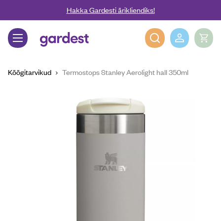
Liigu edasi põhisisu juurde
Hakka Gardesti ärikliendiks!
Gardest
Köögitarvikud
Termostops Stanley Aerolight hall 350ml