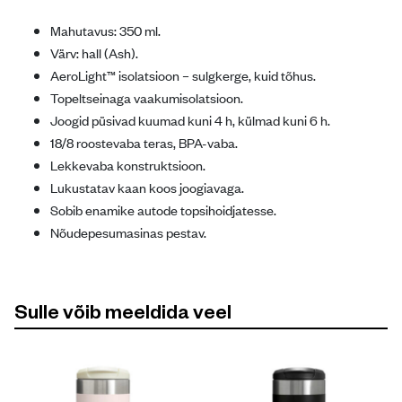
Mahutavus: 350 ml.
Värv: hall (Ash).
AeroLight™ isolatsioon – sulgkerge, kuid tõhus.
Topeltseinaga vaakumisolatsioon.
Joogid püsivad kuumad kuni 4 h, külmad kuni 6 h.
18/8 roostevaba teras, BPA-vaba.
Lekkevaba konstruktsioon.
Lukustatav kaan koos joogiavaga.
Sobib enamike autode topsihoidjatesse.
Nõudepesumasinas pestav.
Sulle võib meeldida veel