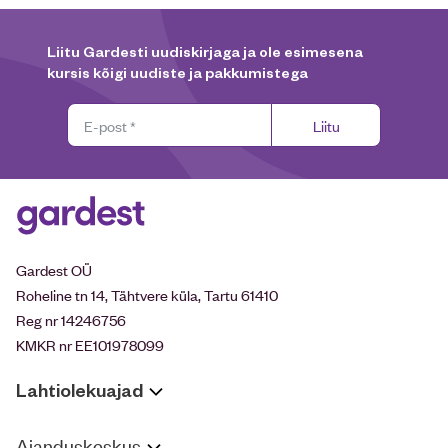
Liitu Gardesti uudiskirjaga ja ole esimesena
kursis kõigi uudiste ja pakkumistega
Liitu
Gardest OÜ
Roheline tn 14, Tähtvere küla, Tartu 61410
Reg nr 14246756
KMKR nr EE101978099
Lahtiolekuajad
Aianduskeskus