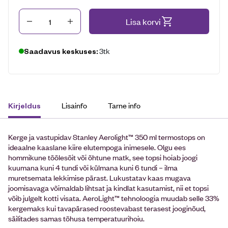
Kogus
Lisa korvi
3tk
Saadavus keskuses:
Lisainfo
Tarne info
Kirjeldus
Kerge ja vastupidav Stanley Aerolight™ 350 ml termostops on
ideaalne kaaslane kiire elutempoga inimesele. Olgu ees
hommikune töölesõit või õhtune matk, see topsi hoiab joogi
kuumana kuni 4 tundi või külmana kuni 6 tundi – ilma
muretsemata lekkimise pärast. Lukustatav kaas mugava
joomisavaga võimaldab lihtsat ja kindlat kasutamist, nii et topsi
võib julgelt kotti visata. AeroLight™ tehnoloogia muudab selle 33%
kergemaks kui tavapärased roostevabast terasest jooginõud,
säilitades samas tõhusa temperatuurihoiu.