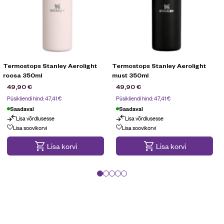
Termostops Stanley Aerolight
Termostops Stanley Aerolight
T
roosa 350ml
must 350ml
49,90
€
49,90
€
Püsikliendi hind:
47,41
€
Püsikliendi hind:
47,41
€
Saadaval
Saadaval
Lisa võrdlusesse
Lisa võrdlusesse
Lisa soovikorvi
Lisa soovikorvi
Lisa korvi
Lisa korvi