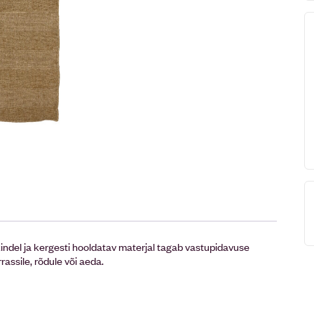
indel ja kergesti hooldatav materjal tagab vastupidavuse
assile, rõdule või aeda.