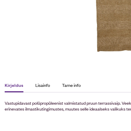
Lisainfo
Tarne info
Kirjeldus
Vastupidavast polüpropüleenist valmistatud pruun terrassivaip. Veek
erinevates ilmastikutingimustes, muutes selle ideaalseks valikuks terr