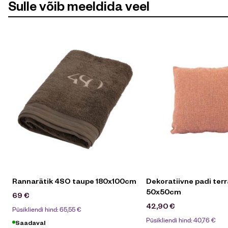
Sulle võib meeldida veel
Rannarätik 4SO taupe 180x100cm
Dekoratiivne padi ter
50x50cm
69
€
42,90
€
Püsikliendi hind:
65,55
€
Püsikliendi hind:
40,76
€
Saadaval