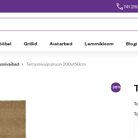
741 211
ööbel
Grillid
Aiatarbed
Lemmikloom
Blogi
assivaibad
Terrassivaip pruun 200x150cm
-25%
To
T