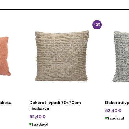
-25
%
rakota
Dekoratiivpadi 70x70cm
Dekoratiiv
liivakarva
69
52,40
€
69,90
€
52,40
€
Saadaval
Saadaval