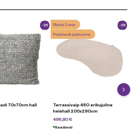
Maksa 3 osas
-25
-25
%
%
Püsikliendi pakkumine
padi 70x70cm hall
Terrassivaip 4SO erikujuline
helehall 200x290cm
,90
€
649
€
486,80
€
Saadaval