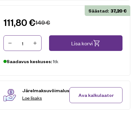
37,20
€
Säästad:
111,80
€
149
€
Kogus
Lisa korvi
1tk
Saadavus keskuses:
Järelmaksuvõimalus
Ava kalkulaator
Loe lisaks