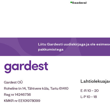
Saadaval
Liitu Gardesti uudiskirjaga ja ole esimese
pakkumistega
Lahtiolekuaja
Gardest OÜ
Roheline tn 14, Tähtvere küla, Tartu 61410
E-R 10 – 20
Reg nr 14246756
L-P 10 – 18
KMKR nr EE101978099