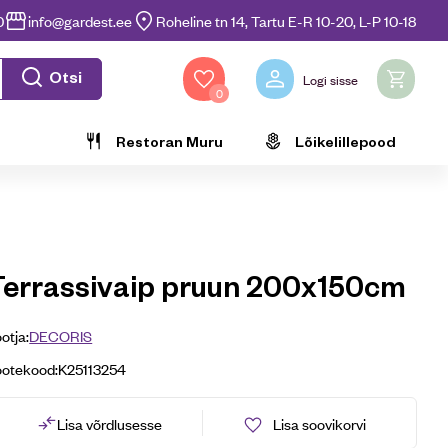
0
info@gardest.ee
Roheline tn 14, Tartu E-R 10-20, L-P 10-18
Otsi
Logi sisse
0
Restoran Muru
Lõikelillepood
Terrassivaip pruun 200x150cm
otja:
DECORIS
ootekood:
K25113254
Lisa võrdlusesse
Lisa soovikorvi