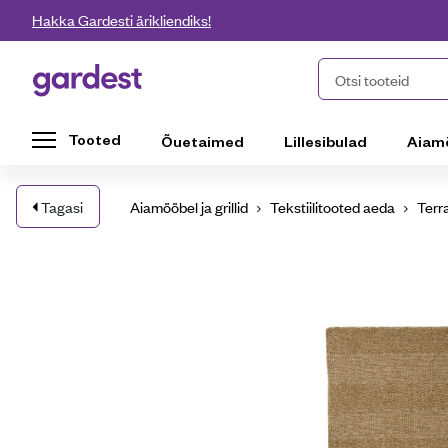
Liigu edasi põhisisu juurde
Hakka Gardesti ärikliendiks!
Gardest
Otsi tooteid
Tooted
Õuetaimed
Lillesibulad
Aiam
Tagasi
Aiamööbel ja grillid
Tekstiilitooted aeda
Terr