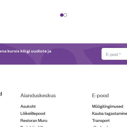
na kursis kõigi uudiste ja
d
Aianduskeskus
E-pood
Asukoht
Müügitingimused
Lõikelillepood
Kauba tagastamin
Restoran Muru
Transport