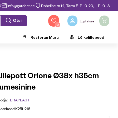
0
info@gardest.ee
Roheline tn 14, Tartu E-R 10-20, L-P 10-18
Otsi
Logi sisse
0
Restoran Muru
Lõikelillepood
Lillepott Orione Ø38x h35cm
tumesinine
otja:
TERAPLAST
ootekood:
K25112161