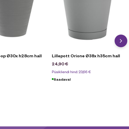
Hoop Ø30x h28cm hall
Lillepott Orione Ø38x h35cm hall
0
€
24,90
€
Püsikliendi hind:
23,66
€
Saadaval