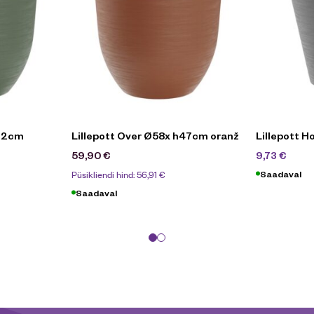
h32cm
Lillepott Over Ø58x h47cm oranž
Lillepott 
13,9
59,90
€
9,73
€
Püsikliendi hind:
56,91
€
Saadaval
Saadaval