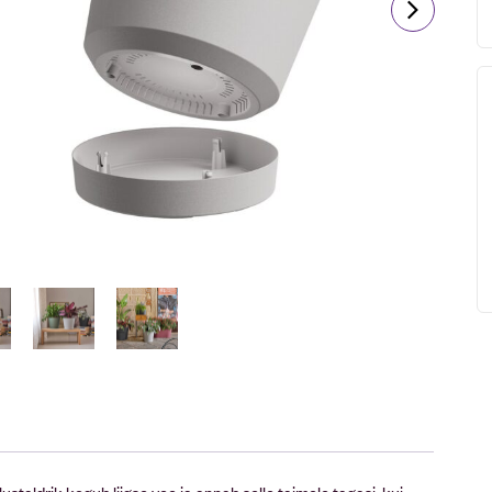
alustaldrik kogub liigse vee ja annab selle taimele tagasi, kui