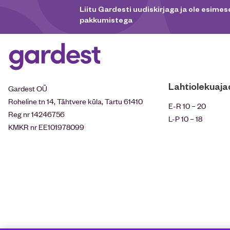
Liitu Gardesti uudiskirjaga ja ole esimese
pakkumistega
Lahtiolekuaja
Gardest OÜ
Roheline tn 14, Tähtvere küla, Tartu 61410
E-R 10 – 20
Reg nr 14246756
L-P 10 – 18
KMKR nr EE101978099