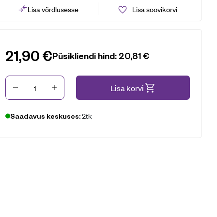
Lisa võrdlusesse
Lisa soovikorvi
21,90
€
Püsikliendi hind:
20,81
€
Kogus
Lisa korvi
2tk
Saadavus keskuses: