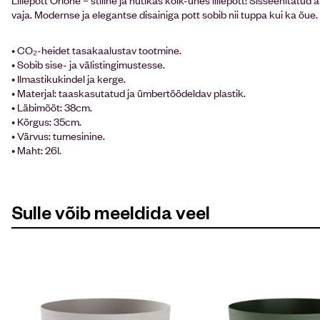
vaja. Modernse ja elegantse disainiga pott sobib nii tuppa kui ka õue.
• CO₂-heidet tasakaalustav tootmine.
• Sobib sise- ja välistingimustesse.
• Ilmastikukindel ja kerge.
• Materjal: taaskasutatud ja ümbertöödeldav plastik.
• Läbimõõt: 38cm.
• Kõrgus: 35cm.
• Värvus: tumesinine.
• Maht: 26l.
Sulle võib meeldida veel