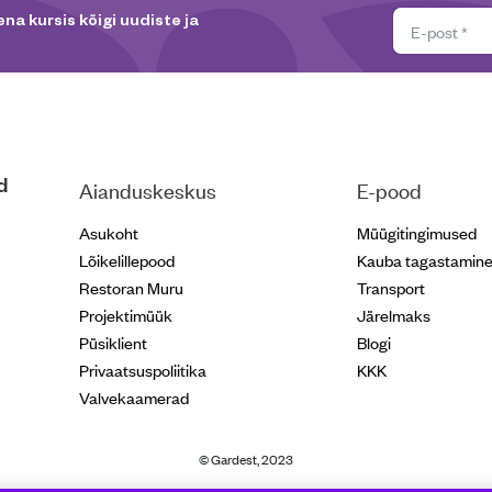
na kursis kõigi uudiste ja
d
Aianduskeskus
E-pood
Asukoht
Müügitingimused
Lõikelillepood
Kauba tagastamin
Restoran Muru
Transport
Projektimüük
Järelmaks
Püsiklient
Blogi
Privaatsuspoliitika
KKK
Valvekaamerad
© Gardest, 2023