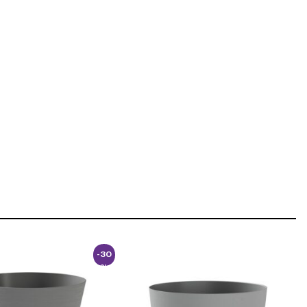
-30
%