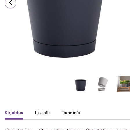
Lisainfo
Tarne info
Kirjeldus
Lillepott Orione – stiilne ja nutikas kõik-ühes lillepott! Sisseehitatud 