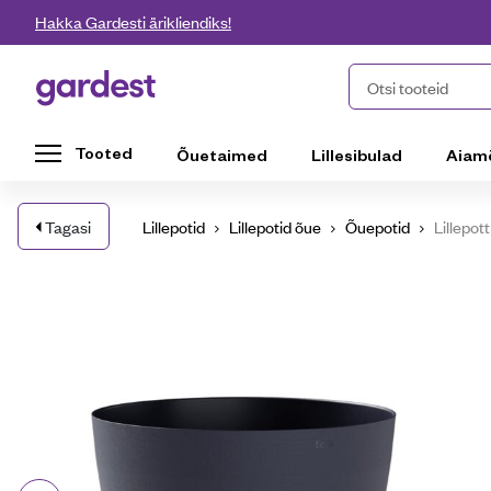
Liigu edasi põhisisu juurde
Hakka Gardesti ärikliendiks!
Gardest
Otsi tooteid
Tooted
Õuetaimed
Lillesibulad
Aiam
Tagasi
Lillepotid
Lillepotid õue
Õuepotid
Lillepo