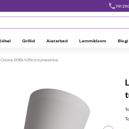
741 211
ööbel
Grillid
Aiatarbed
Lemmikloom
Blogi
tt Orione Ø38x h35cm tumesinine
To
T