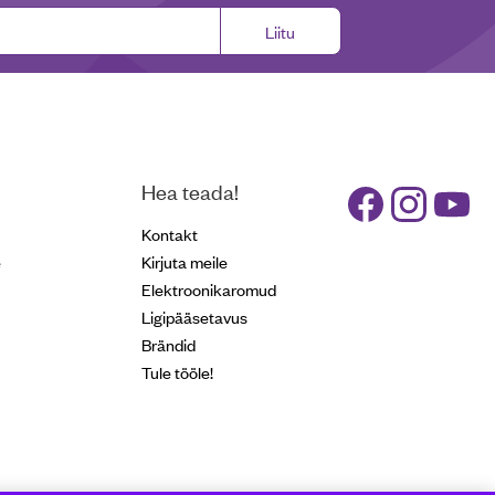
Liitu
Hea teada!
Kontakt
e
Kirjuta meile
Elektroonikaromud
Ligipääsetavus
Brändid
Tule tööle!