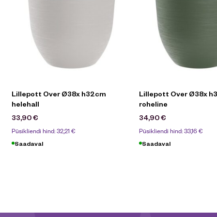
Lillepott Over Ø38x h32cm
Lillepott Over Ø38x 
helehall
roheline
33,90
€
34,90
€
Püsikliendi hind:
32,21
€
Püsikliendi hind:
33,16
€
Saadaval
Saadaval